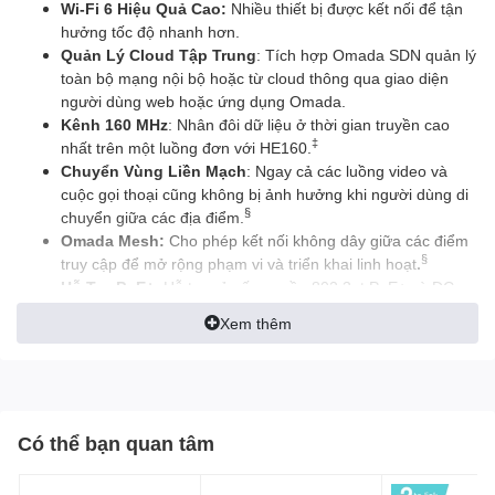
Wi-Fi 6 Hiệu Quả Cao:
Nhiều thiết bị được kết nối để tận
hưởng tốc độ nhanh hơn.
Quản Lý Cloud Tập Trung
: Tích hợp Omada SDN quản lý
toàn bộ mạng nội bộ hoặc từ cloud thông qua giao diện
người dùng web hoặc ứng dụng Omada.
Kênh 160 MHz
: Nhân đôi dữ liệu ở thời gian truyền cao
‡
nhất trên một luồng đơn với HE160.
Chuyển Vùng Liền Mạch
: Ngay cả các luồng video và
cuộc gọi thoại cũng không bị ảnh hưởng khi người dùng di
§
chuyển giữa các địa điểm.
Omada Mesh:
Cho phép kết nối không dây giữa các điểm
§
truy cập để mở rộng phạm vi và triển khai linh hoạt
.
Hỗ Trợ PoE+
: Hỗ trợ cả cấp nguồn 802.3at PoE+ và DC
(bộ chuyển đổi DC được bán riêng) để lắp đặt linh hoạt.
Xem thêm
Thiết kế siêu mỏng
: Φ160 mm × 33.6 mm thiết kế trang
nhã và linh hoạt.
Có thể bạn quan tâm