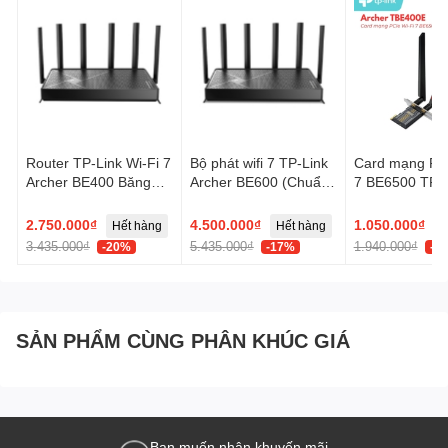
Router TP-Link Wi-Fi 7
Bộ phát wifi 7 TP-Link
Card mạng PCI
Archer BE400 Băng
Archer BE600 (Chuẩn
7 BE6500 TP-L
tần kép BE6500
BE/ 9700Mbps/ 6 Ăng-
Archer TBE40
ten ngoài/ EasyMesh)
2.750.000₫
4.500.000₫
1.050.000₫
Hết hàng
Hết hàng
3.435.000₫
5.435.000₫
1.940.000₫
-20%
-17%
-4
SẢN PHẨM CÙNG PHÂN KHÚC GIÁ
Bạn muốn nhận khuyến mãi