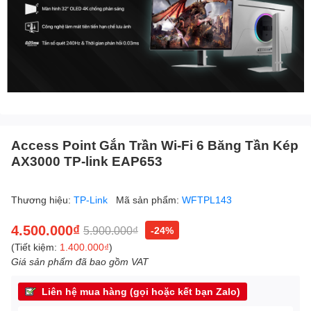
Access Point Gắn Trần Wi-Fi 6 Băng Tần Kép
AX3000 TP-link EAP653
Thương hiệu:
TP-Link
Mã sản phẩm:
WFTPL143
4.500.000₫
5.900.000₫
-24%
(Tiết kiệm:
1.400.000₫
)
Giá sản phẩm đã bao gồm VAT
Liên hệ mua hàng (gọi hoặc kết bạn Zalo)