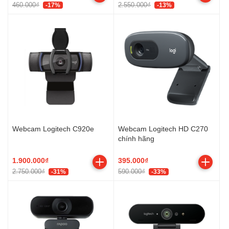
460.000₫
2.550.000₫
-17%
-13%
Webcam Logitech C920e
Webcam Logitech HD C270
chính hãng
1.900.000₫
395.000₫
2.750.000₫
590.000₫
-31%
-33%