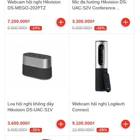
Webcam hội nghị Hikvision
Mic đa hướng Hikvision DS-
DS-MEGO-202PTZ
UAC-S2V Conference
Speakerphone
7.200.000₫
3.300.000₫
9.500.000₫
5.500.000₫
-24%
-40%
Loa hội nghị không dây
Webcam hội nghị Logitech
Hikvision DS-UAC-S1V
Connect
3.600.000₫
9.100.000₫
5.500.000₫
12.850.000₫
-35%
-29%