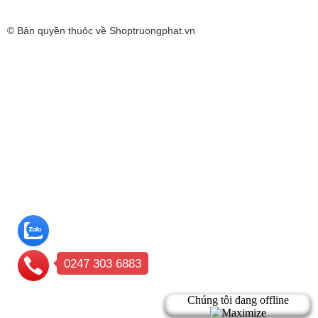
© Bản quyền thuộc về
Shoptruongphat.vn
0247 303 6883