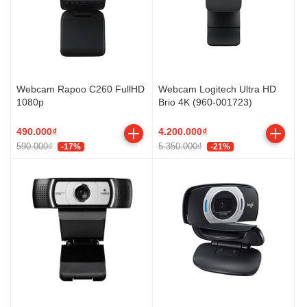
Webcam Rapoo C260 FullHD
Webcam Logitech Ultra HD
1080p
Brio 4K (960-001723)
490.000₫
4.200.000₫
590.000₫
5.350.000₫
-17%
-21%