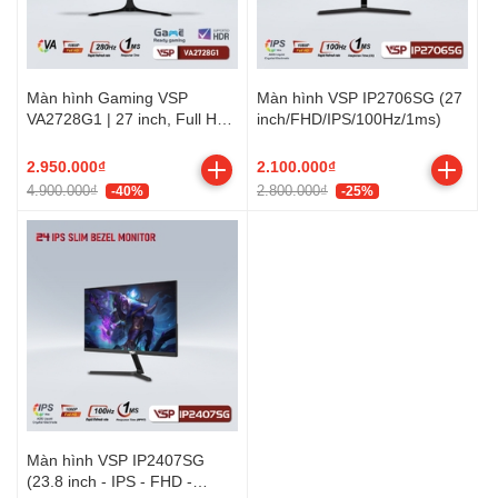
Màn hình Gaming VSP
Màn hình VSP IP2706SG (27
VA2728G1 | 27 inch, Full HD,
inch/FHD/IPS/100Hz/1ms)
VA, 280Hz, 1ms phẳng
2.950.000₫
2.100.000₫
4.900.000₫
2.800.000₫
-40%
-25%
Màn hình VSP IP2407SG
(23.8 inch - IPS - FHD -