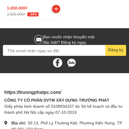
100Hz - 1ms - VGA - HDMI)
1.650.000₫
2.500.000₫
-34%
Bạn muốn nhận khuyến mãi
đặc biệt? Đăng ký ngay.
Đăng ký
https://truongphatpc.com/
CÔNG TY CỔ PHẦN DVTM XÂY DỰNG TRƯỜNG PHÁT
Giấy phép kinh doanh số 0108934157 do Sở kế hoạch và đầu tư
thành phố Hà Nội cấp ngày 07-10-2019
Địa chỉ:
Số 13, Phố Lý Thường Kiệt, Phường Kiến Hưng, TP.
Hà Nội, Việt Nam