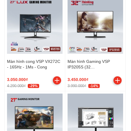
Màn hình cong VSP VX272C
Màn hình Gaming VSP
- 165Hz - 1Ms - Cong
IP3205S (32
inch/FHD/IPS/75Hz/8ms)
3.050.000₫
3.450.000₫
4.290.000₫
3.990.000₫
-29%
-14%