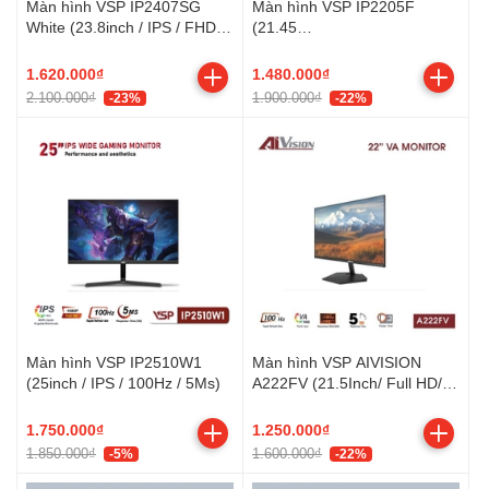
Màn hình VSP IP2407SG
Màn hình VSP IP2205F
White (23.8inch / IPS / FHD /
(21.45
100Hz / 1ms / FreeSync)
inch/FHD/IPS/120Hz/1ms)
1.620.000₫
1.480.000₫
2.100.000₫
1.900.000₫
-23%
-22%
Màn hình VSP IP2510W1
Màn hình VSP AIVISION
(25inch / IPS / 100Hz / 5Ms)
A222FV (21.5Inch/ Full HD/
5ms/ 100HZ/ 250cd/m2/ VA)
1.750.000₫
1.250.000₫
1.850.000₫
1.600.000₫
-5%
-22%