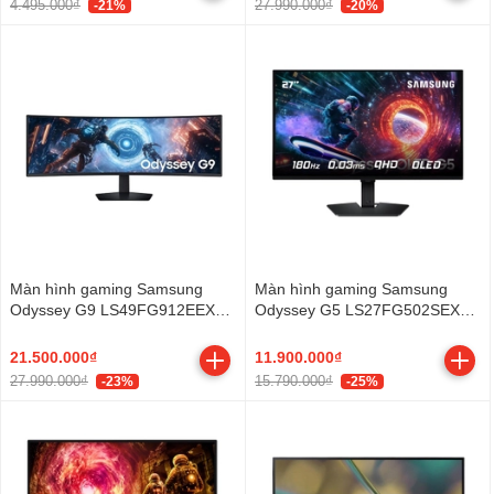
4.495.000₫
27.990.000₫
-21%
-20%
Màn hình gaming Samsung
Màn hình gaming Samsung
Odyssey G9 LS49FG912EEXXV
Odyssey G5 LS27FG502SEXXV
(49Inch/ DQHD (5120x1440)/
(27Inch/ 2K/ 0.03ms/ 180Hz/
1ms/ 144Hz/ 350cd/m2/ VA)
200cd/m2/ OLED)
21.500.000₫
11.900.000₫
27.990.000₫
15.790.000₫
-23%
-25%