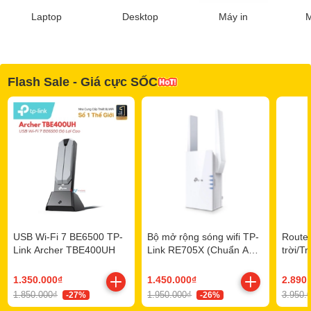
Laptop
Desktop
Máy in
M
Flash Sale - Giá cực SỐC
USB Wi-Fi 7 BE6500 TP-
Bộ mở rộng sóng wifi TP-
Router
Link Archer TBE400UH
Link RE705X (Chuẩn AX/
trời/T
AX3000Mbps/ 2 Ăng-ten
TP-Li
ngoài/ Wifi Mesh)
Outdo
1.350.000₫
1.450.000₫
2.890
1.850.000₫
1.950.000₫
3.950.
-27%
-26%