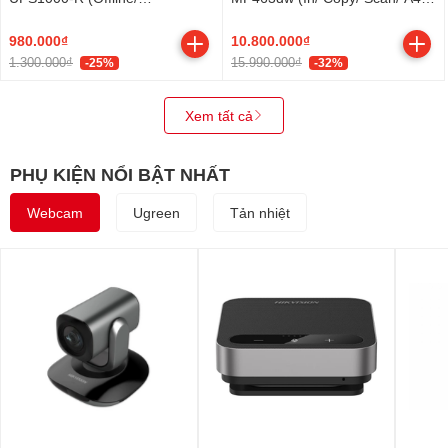
1000VA/600W)
Duplex/ LAN/ WiFi) (NK)
980.000₫
10.800.000₫
1.300.000₫
15.990.000₫
-25%
-32%
Xem tất cả
PHỤ KIỆN NỔI BẬT NHẤT
Webcam
Ugreen
Tản nhiệt