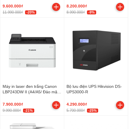
9.600.000₫
8.200.000₫
11.990.000₫
8.990.000₫
-20%
-9%
Máy in laser đen trắng Canon
Bộ lưu điện UPS Hikvision DS-
LBP243DW II (A4/A5/ Đảo mặt/
UPS3000-R
USB/ LAN/ WIFI)
7.900.000₫
4.290.000₫
9.990.000₫
5.700.000₫
-21%
-25%