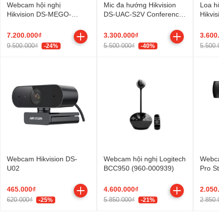
Webcam hội nghị
Mic đa hướng Hikvision
Loa h
Hikvision DS-MEGO-
DS-UAC-S2V Conference
Hikvi
202PTZ
Speakerphone
7.200.000₫
3.300.000₫
3.600
9.500.000₫
5.500.000₫
5.500.
-24%
-40%
Webcam Hikvision DS-
Webcam hội nghị Logitech
Webca
U02
BCC950 (960-000939)
Pro S
465.000₫
4.600.000₫
2.050
620.000₫
5.850.000₫
2.850.
-25%
-21%