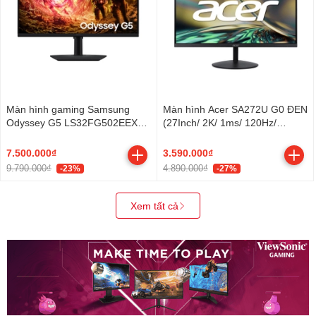
Màn hình gaming Samsung
Màn hình Acer SA272U G0 ĐEN
Odyssey G5 LS32FG502EEXXV
(27Inch/ 2K/ 1ms/ 120Hz/
(32Inch/ 2K/ 1ms/ 180Hz/
250cd/m2/ IPS)
300cd/m2/ IPS)
7.500.000₫
3.590.000₫
9.790.000₫
4.890.000₫
-23%
-27%
Xem tất cả