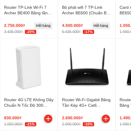
Router TP-Link Wi-Fi 7
Bộ phát wifi 7 TP-Link
Card 
Archer BE400 Băng tần
Archer BE600 (Chuẩn BE/
BE650
kép BE6500
9700Mbps/ 6 Ăng-ten
TBE4
ngoài/ EasyMesh)
2.750.000₫
4.500.000₫
1.050
Hết hàng
Hết hàng
3.435.000₫
5.435.000₫
1.940.
-20%
-17%
Router 4G LTE Không Dây
Router Wi-Fi Gigabit Băng
Route
Chuẩn N Tốc Độ 300
Tần Kép 4G+ Cat6
Băng 
Mbps Mercusys MB112-
AC1200 TP-Link Archer
Arche
4G
MR600
830.000₫
2.690.000₫
1.490
1.050.000₫
2.990.000₫
1.990.
-21%
-10%