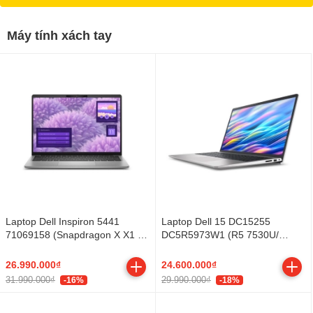
Máy tính xách tay
Laptop Dell Inspiron 5441
Laptop Dell 15 DC15255
71069158 (Snapdragon X X1 26
DC5R5973W1 (R5 7530U/
100/ 16GB/ 512GB SSD/ 14 inch
16GB/ 512GB SSD/ 15.6 inch
FHD+/ Win 11/ Office/ Grey/ Vỏ
FHD/ 120Hz/ Win 11/ Office/
26.990.000₫
24.600.000₫
nhôm/ 1Y)
Silver/ 2Y)
31.990.000₫
29.990.000₫
-16%
-18%