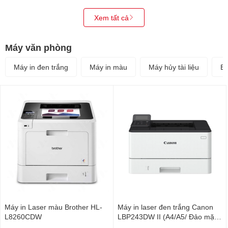
Xem tất cả
Máy văn phòng
Máy in đen trắng
Máy in màu
Máy hủy tài liệu
Bộ
Máy in Laser màu Brother HL-
Máy in laser đen trắng Canon
L8260CDW
LBP243DW II (A4/A5/ Đảo mặt/
USB/ LAN/ WIFI)