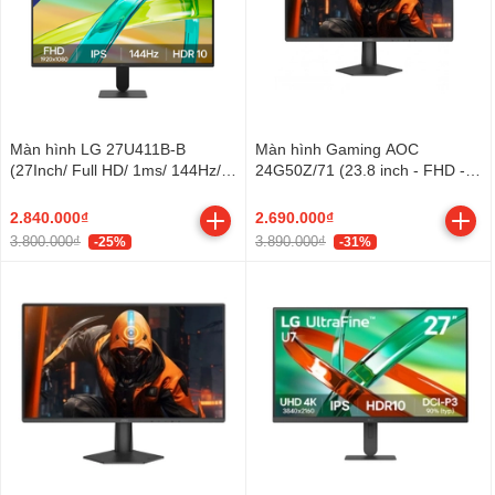
Màn hình LG 27U411B-B
Màn hình Gaming AOC
(27Inch/ Full HD/ 1ms/ 144Hz/
24G50Z/71 (23.8 inch - FHD -
250cd/m2/ IPS)
Fast IPS - 260Hz - 0.3ms)
2.840.000₫
2.690.000₫
3.800.000₫
3.890.000₫
-25%
-31%