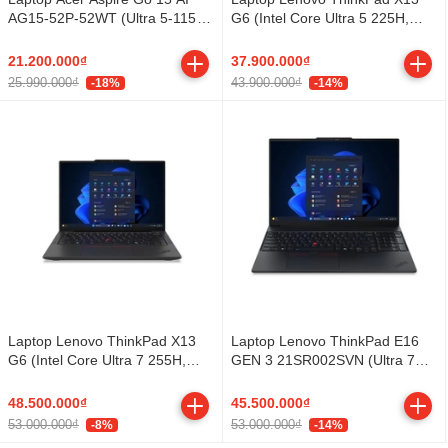
AG15-52P-52WT (Ultra 5-115U/
G6 (Intel Core Ultra 5 225H,
16GB/ 512GB/ Windows 11
Ram 16GB, SSD 512GB M.2
Home SL)
2280, 13.3 inch WUXGA,
21.200.000₫
37.900.000₫
Fingerprint Reader, WF + BT,
25.990.000₫
43.900.000₫
-18%
-14%
4Cell 54.7Wh, No OS, 5MP RGB
Camera, Black, 3Y)
Laptop Lenovo ThinkPad X13
Laptop Lenovo ThinkPad E16
G6 (Intel Core Ultra 7 255H,
GEN 3 21SR002SVN (Ultra 7
Ram 16GB, SSD 512GB M.2
255H/ 32GB/ 512GB SSD/ 16
2280, 13.3 inch WUXGA,
inch WUXGA/ Win11/ Black/ Vỏ
48.500.000₫
45.500.000₫
Fingerprint Reader, WF BE201
nhôm/ 2Y)
53.000.000₫
53.000.000₫
-8%
-14%
+ BT, 4Cell 54.7Wh, Windows 11