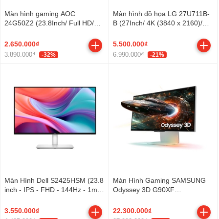
Màn hình gaming AOC
Màn hình đồ họa LG 27U711B-
24G50Z2 (23.8Inch/ Full HD/
B (27Inch/ 4K (3840 x 2160)/
0,3ms/ 260Hz/ 300cd/m2/ IPS)
5ms/ 300cd/m2/ IPS)
2.650.000₫
5.500.000₫
3.890.000₫
6.990.000₫
-32%
-21%
Màn Hình Dell S2425HSM (23.8
Màn Hình Gaming SAMSUNG
inch - IPS - FHD - 144Hz - 1ms
Odyssey 3D G90XF
- Speaker)
LS27FG900XEXXV (27 inch -
IPS - 4K - 165Hz - 1ms -
3.550.000₫
22.300.000₫
Speaker)