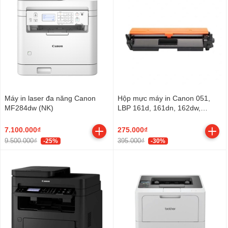
Máy in laser đa năng Canon
Hộp mực máy in Canon 051,
MF284dw (NK)
LBP 161d, 161dn, 162dw,
MF261d, 264dw, MF266dn,
267dw, 269dw
7.100.000₫
275.000₫
9.500.000₫
395.000₫
-25%
-30%