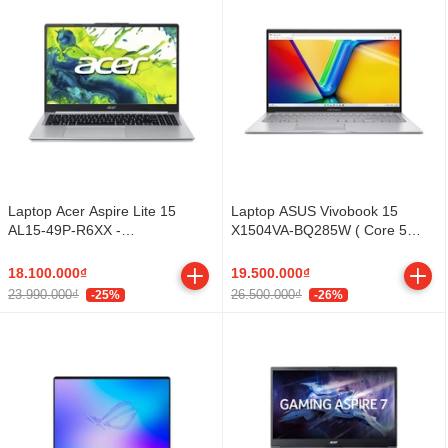
Laptop Acer Aspire Lite 15
Laptop ASUS Vivobook 15
AL15-49P-R6XX -
X1504VA-BQ285W ( Core 5
NX.DRZSV.002 (R5 7430U,
120U / RAM 16GB DDR5 / SSD
8GB, 512GB, Full HD, Win11)
512GB / 15.6 inch FHD IPS /
18.100.000₫
19.500.000₫
Silver / Windows 11 Home)
23.990.000₫
26.500.000₫
-25%
-26%