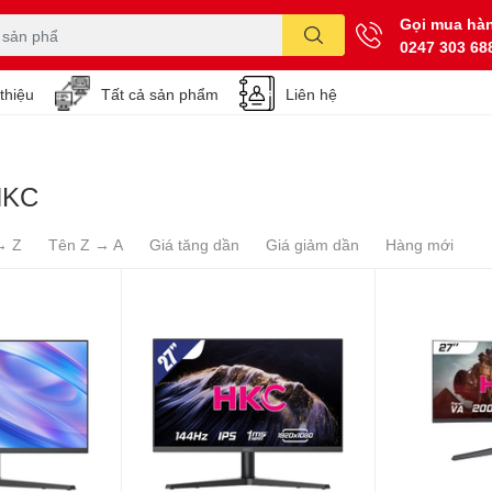
Gọi mua hà
0247 303 68
 thiệu
Tất cả sản phẩm
Liên hệ
HKC
→ Z
Tên Z → A
Giá tăng dần
Giá giảm dần
Hàng mới