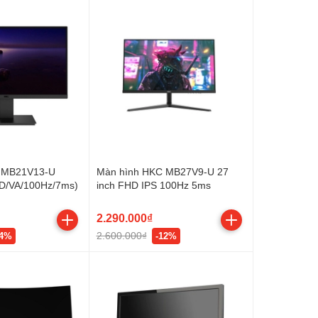
 MB21V13-U
Màn hình HKC MB27V9-U 27
HD/VA/100Hz/7ms)
inch FHD IPS 100Hz 5ms
2.290.000₫
2.600.000₫
24%
-12%