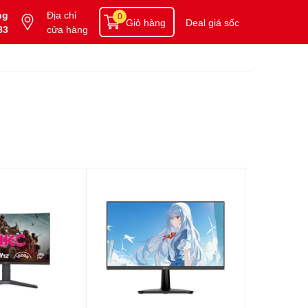
ng
Địa chỉ
0
Giỏ hàng
Deal giá sốc
83
cửa hàng