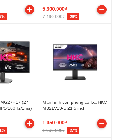
/Loa)
IPS/155Hz/1ms/UCB-C 65W)
5.300.000₫
7.490.000₫
27%
-29%
 MG27H17 (27
Màn hình văn phòng có loa HKC
 IPS/180Hz/1ms)
MB21V13-S 21.5 inch
1.450.000₫
1.990.000₫
41%
-27%