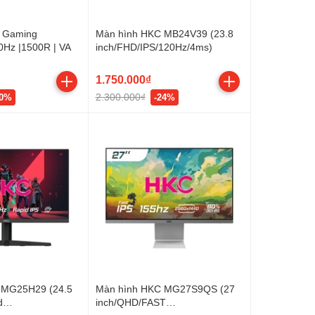
g Gaming
Màn hình HKC MB24V39 (23.8
Hz |1500R | VA
inch/FHD/IPS/120Hz/4ms)
1.750.000₫
2.300.000₫
20%
-24%
 MG25H29 (24.5
Màn hình HKC MG27S9QS (27
d
inch/QHD/FAST