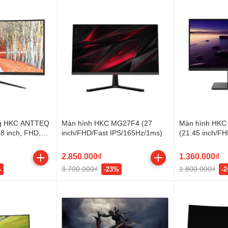
ng HKC ANTTEQ
Màn hình HKC MG27F4 (27
Màn hình HKC
8 inch, FHD,
inch/FHD/Fast IPS/165Hz/1ms)
(21.45 inch/F
)
2.850.000₫
1.360.000₫
3.700.000₫
1.800.000₫
%
-23%
-