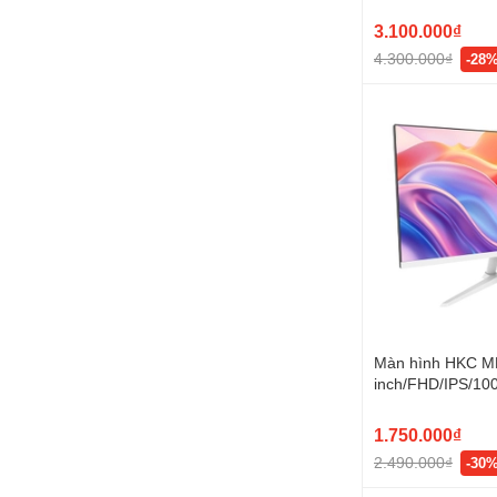
3.100.000₫
4.300.000₫
-28
Màn hình HKC M
inch/FHD/IPS/10
1.750.000₫
2.490.000₫
-30