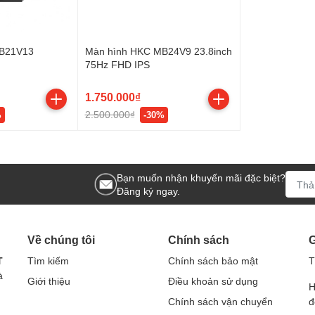
MB21V13
Màn hình HKC MB24V9 23.8inch
75Hz FHD IPS
1.750.000₫
2.500.000₫
%
-30%
Bạn muốn nhận khuyến mãi đặc biệt?
Đăng ký ngay.
Về chúng tôi
Chính sách
G
T
Tìm kiếm
Chính sách bảo mật
T
à
Giới thiệu
Điều khoản sử dụng
H
Chính sách vận chuyển
đ