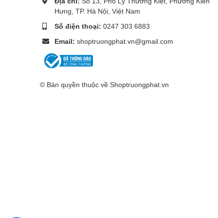
Địa chỉ:
Số 13, Phố Lý Thường Kiệt, Phường Kiến
Hưng, TP. Hà Nội, Việt Nam
Số điện thoại:
0247 303 6883
Email:
shoptruongphat.vn@gmail.com
© Bản quyền thuộc về
Shoptruongphat.vn