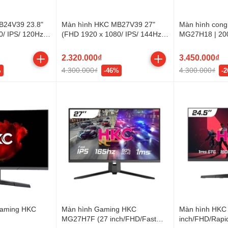
B24V39 23.8"
Màn hình HKC MB27V39 27"
Màn hình con
/ IPS/ 120Hz/
(FHD 1920 x 1080/ IPS/ 144Hz/
MG27H18 | 200
1 ms)
2.320.000₫
3.450.000₫
4.300.000₫
4.300.000₫
%
-46%
-
Gaming HKC
Màn hình Gaming HKC
Màn hình HKC
MG27H7F (27 inch/FHD/Fast
inch/FHD/Rapi