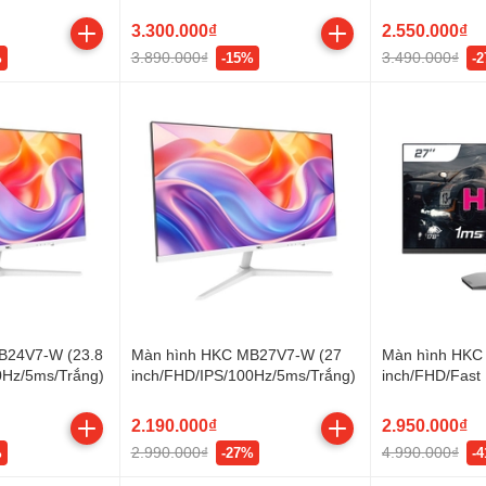
IPS/165Hz/1ms)
IPS/180Hz/1ms
3.300.000₫
2.550.000₫
3.890.000₫
3.490.000₫
%
-15%
-
B24V7-W (23.8
Màn hình HKC MB27V7-W (27
Màn hình HKC
0Hz/5ms/Trắng)
inch/FHD/IPS/100Hz/5ms/Trắng)
inch/FHD/Fast
2.190.000₫
2.950.000₫
2.990.000₫
4.990.000₫
%
-27%
-