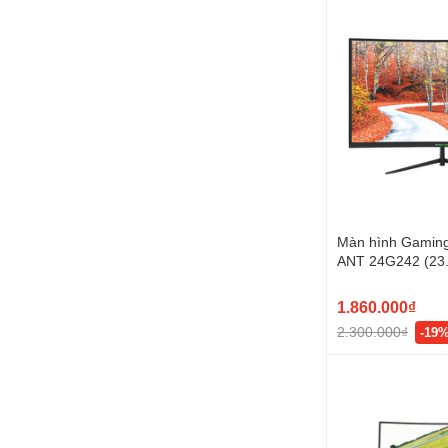
Màn hình Gami
ANT 24G242 (23.
100Hz, VA, Cong
1.860.000₫
2.300.000₫
-19