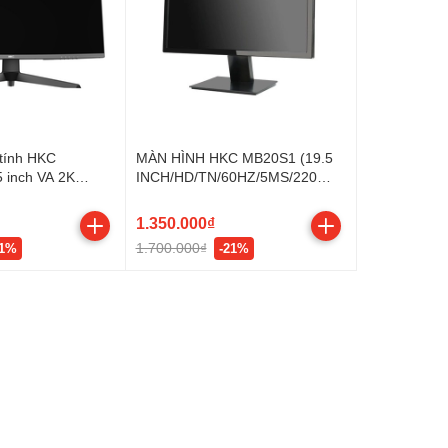
tính HKC
MÀN HÌNH HKC MB20S1 (19.5
 inch VA 2K
INCH/HD/TN/60HZ/5MS/220
NITS/HDMI+VGA)
1.350.000₫
1.700.000₫
21%
-21%