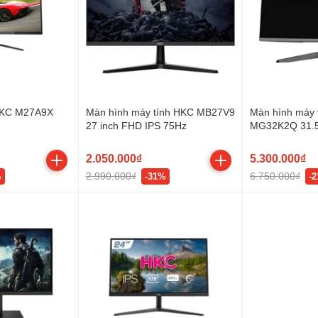
HKC M27A9X
Màn hình máy tính HKC MB27V9
Màn hình máy 
27 inch FHD IPS 75Hz
MG32K2Q 31.5
144Hz - cong
2.050.000₫
5.300.000₫
2.990.000₫
6.750.000₫
%
-31%
-