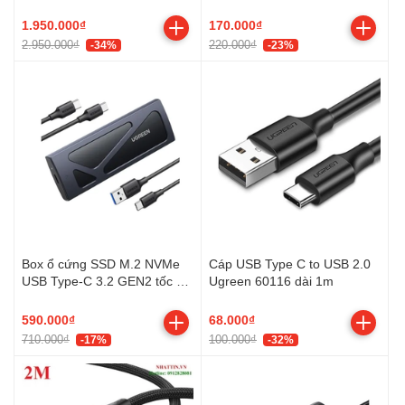
55508/HD183 hỗ trợ
80401 Cao Cấp
8K@60Hz cao cấp
1.950.000₫
170.000₫
2.950.000₫
220.000₫
-34%
-23%
Box ổ cứng SSD M.2 NVMe
Cáp USB Type C to USB 2.0
USB Type-C 3.2 GEN2 tốc độ
Ugreen 60116 dài 1m
10Gbps Ugreen 15512 cao
cấp (Max 8TB)
590.000₫
68.000₫
710.000₫
100.000₫
-17%
-32%