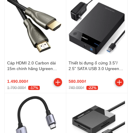
Cáp HDMI 2.0 Carbon dài
Thiết bị đựng ổ cứng 3.5"/
15m chính hãng Ugreen
2.5" SATA USB 3.0 Ugreen
50114 mạ vàng cao cấp
50423
1.490.000₫
580.000₫
1.790.000₫
740.000₫
-17%
-22%