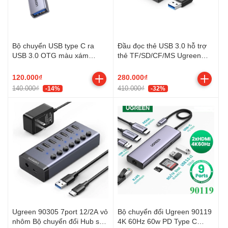
Bộ chuyển USB type C ra
Đầu đọc thẻ USB 3.0 hỗ trợ
USB 3.0 OTG màu xám
thẻ TF/SD/CF/MS Ugreen
Ugreen 70889 10cm dùng
30333 0.5M Màu Xám
cho điện thoại di động, máy
120.000₫
280.000₫
tính...
140.000₫
410.000₫
-14%
-32%
Ugreen 90305 7port 12/2A vỏ
Bộ chuyển đổi Ugreen 90119
nhôm Bộ chuyển đổi Hub sạc
4K 60Hz 60w PD Type C