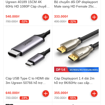
Ugreen 40189 15CM 4K
Bộ chuyển đổi DP displayport
60Hz HD 1080P Cáp chuyển
Male sang HD Female 25cm
USB + USB-C sang HDMI âm
4K 60HZ Adapter Ugreen
dùng ghi hình
70694
540.000₫
333.000₫
790.000₫
490.000₫
-32%
-32%
Cáp USB Type C to HDMI dài
Cáp Displayport 1.4 dài 2m
3m Ugreen 50766 hỗ trợ
hỗ trợ 8K/60Hz cao cấp
4K@60Hz
Ugreen 60843
640.000₫
355.000₫
790.000₫
790.000₫
-19%
-55%