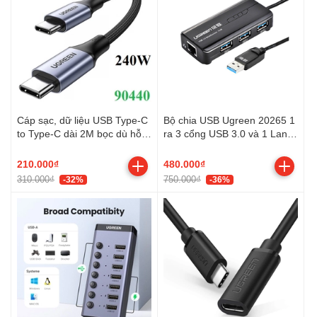
Cáp sạc, dữ liệu USB Type-C
Bộ chia USB Ugreen 20265 1
to Type-C dài 2M bọc dù hỗ
ra 3 cổng USB 3.0 và 1 Lan
trợ PD 240W Ugreen 90440
100/1000
cao cấp
210.000₫
480.000₫
310.000₫
750.000₫
-32%
-36%