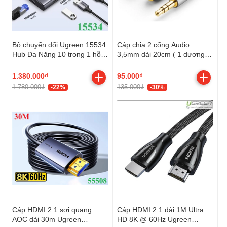
Bộ chuyển đổi Ugreen 15534
Cáp chia 2 cổng Audio
Hub Đa Năng 10 trong 1 hỗ
3,5mm dài 20cm ( 1 dương
trợ 2 cổng HDMI
sang 2 âm ) chính hãng
Ugreen 10532 cao cấp
1.380.000₫
95.000₫
1.780.000₫
135.000₫
-22%
-30%
Cáp HDMI 2.1 sợi quang
Cáp HDMI 2.1 dài 1M Ultra
AOC dài 30m Ugreen
HD 8K @ 60Hz Ugreen