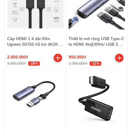
Cáp HDMI 1.4 dài 50m
Thiết bị mở rộng USB Type-C
Ugreen 50765 hỗ trợ 4K2K có
to HDMI 4k@30Hz/ USB 3.0/
chip khuyếch đại
Lan Gigabit/ PD 100W
Ugreen 10919
2.850.000₫
950.000₫
3.980.000₫
1.390.000₫
-28%
-32%