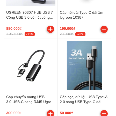
UGREEN 90307 HUB USB 7
Cáp nối dài Type C dài 1m
Cổng USB 3.0 có nút công
Ugreen 10387
tắc, nguồn 12V/2A
880.000₫
199.000₫
1.350.000₫
250.000₫
-35%
-20%
Cáp chuyển mạng USB
Cáp sạc, dữ liệu USB Type-A
3.0,USB-C sang RJ45 Ugreen
2.0 sang USB Type-C dài
15638
0,5M Ugreen 60115 cao cấp
360.000₫
50.000₫