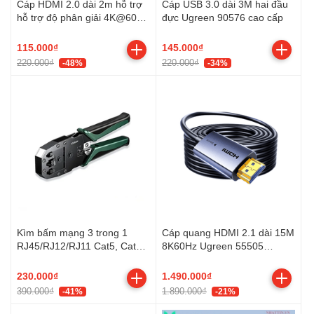
Cáp HDMI 2.0 dài 2m hỗ trợ
Cáp USB 3.0 dài 3M hai đầu
hỗ trợ độ phân giải 4K@60Hz
đực Ugreen 90576 cao cấp
Ugreen 35174 cao cấp
115.000₫
145.000₫
220.000₫
220.000₫
-48%
-34%
Kìm bấm mạng 3 trong 1
Cáp quang HDMI 2.1 dài 15M
RJ45/RJ12/RJ11 Cat5, Cat5e,
8K60Hz Ugreen 55505
Cat6 Ugreen 35971
HD183
230.000₫
1.490.000₫
390.000₫
1.890.000₫
-41%
-21%