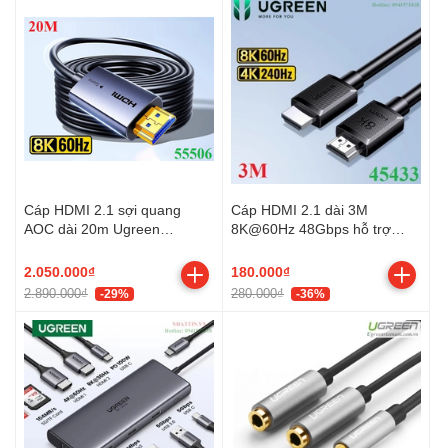
Cáp HDMI 2.1 sợi quang
Cáp HDMI 2.1 dài 3M
AOC dài 20m Ugreen
8K@60Hz 48Gbps hỗ trợ
55506/HD183 hỗ trợ
HDR eARC Ugreen 45433
8K@60Hz cao cấp
cao cấp
2.050.000₫
180.000₫
2.890.000₫
280.000₫
-29%
-36%