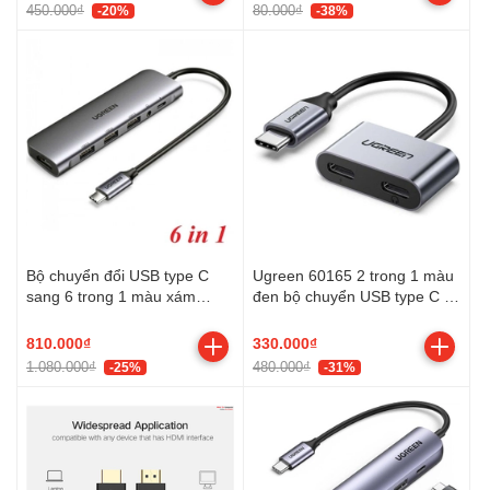
450.000₫
80.000₫
-20%
-38%
Bộ chuyển đổi USB type C
Ugreen 60165 2 trong 1 màu
sang 6 trong 1 màu xám
đen bộ chuyển USB type C ra
Ugreen 80132 100W PD +
3.5mm và cổng sạc type C hỗ
AUX 3.5mm support Mic +
trợ PD
810.000₫
330.000₫
HDMI 4K 30hz + 3 * USB 3.0
1.080.000₫
480.000₫
-25%
-31%
A