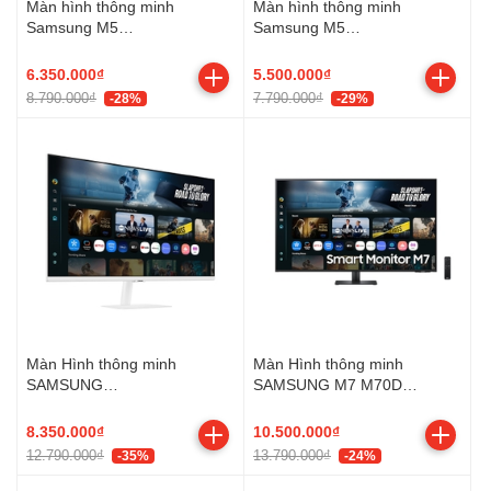
Màn hình thông minh
Màn hình thông minh
Samsung M5
Samsung M5
LS32FM501EEXXV (32Inch/
LS32FM500EEXXV
Full HD/ 4ms/ 60HZ/
(31.5Inch/ Full HD/ 4ms/
6.350.000₫
5.500.000₫
250cd/m2/ VA/ Tích hợp Loa)
60HZ/ 250cd/m2/ VA/ Loa/
8.790.000₫
7.790.000₫
-28%
-29%
Wifi/Bluetooth)
Màn Hình thông minh
Màn Hình thông minh
SAMSUNG
SAMSUNG M7 M70D
LS32FM701UEXXV (32 inch -
LS43FM702UEXXV (43 inch -
VA - 4K - 60Hz - 4ms -
VA - 4K - 60Hz - 4ms -
8.350.000₫
10.500.000₫
Speaker - màu trắng)
Speaker)
12.790.000₫
13.790.000₫
-35%
-24%