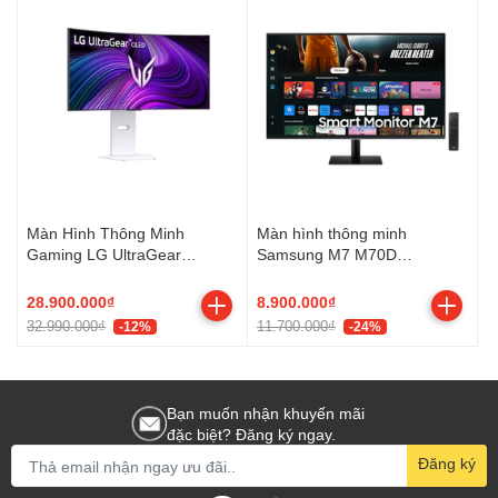
Màn Hình Thông Minh
Màn hình thông minh
Gaming LG UltraGear
Samsung M7 M70D
34GX90SA-W (34 inch -
LS43DM702UEXXV UHD, 4K,
OLED - WQHD - 240Hz -
60hz, VA
28.900.000₫
8.900.000₫
0.03ms - Cong - Speaker)
32.990.000₫
11.700.000₫
-12%
-24%
Bạn muốn nhận khuyến mãi
đặc biệt? Đăng ký ngay.
Đăng ký