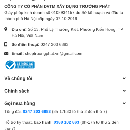
CÔNG TY CỔ PHẦN DVTM XÂY DỰNG TRƯỜNG PHÁT
Giấy phép kinh doanh số 0108934157 do Sở kế hoạch và đầu tư
thành phố Hà Nội cấp ngày 07-10-2019
Địa chỉ:
Số 13, Phố Lý Thường Kiệt, Phường Kiến Hưng, TP.
Hà Nội, Việt Nam
Số điện thoại:
0247 303 6883
Email:
shoptruongphat.vn@gmail.com
Về chúng tôi
Chính sách
Gọi mua hàng
Tổng đài:
0247 303 6883
(8h-17h30 từ thứ 2 đến thứ 7)
Hỗ trợ kỹ thuật, bảo hành:
0388 102 863
(8h-17h từ thứ 2 đến
thứ 7)