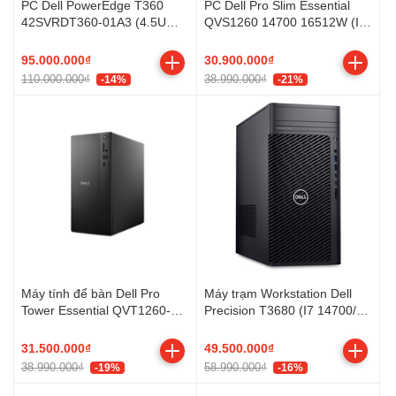
PC Dell PowerEdge T360
PC Dell Pro Slim Essential
42SVRDT360-01A3 (4.5U
QVS1260 14700 16512W (I7
tower server | Intel Xeon 6
14700/ 16GB/ 512GB SSD/
Performance 6325P | 16GB
Wifi + BT/ Key/ Mouse/
95.000.000₫
30.900.000₫
RAM | 2TB | DVDRW | PSU
Win11/ 1Y)
110.000.000₫
38.990.000₫
-14%
-21%
600W | Bezel | Powercord |
PERC H355)
Máy tính để bàn Dell Pro
Máy trạm Workstation Dell
Tower Essential QVT1260-
Precision T3680 (I7 14700/
71092354 (Core i7-14700 |
16GB/ 512GB SSD/ Nvidia
16GB | 512GB SSD | Intel
RTX A400 4GB/ 500W / Key/
31.500.000₫
49.500.000₫
Graphics | KB/ M | KYHD |
Mouse/ NoOS/ 3Y)
38.990.000₫
58.990.000₫
-19%
-16%
Win 11 Home/ 1Y WTY)