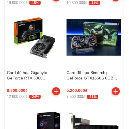
19.900.000₫
19.500.000₫
-15%
-11%
Card đồ họa Gigabyte
Card đồ họa Simorchip
GeForce RTX 5060
GeForce GTX1660S 6GB
WINDFORCE MAX OC 8G
DDR6
GDDR7 (N5060WF2MAX OC-
9.800.000₫
5.200.000₫
8GD)
12.900.000₫
7.500.000₫
-24%
-31%