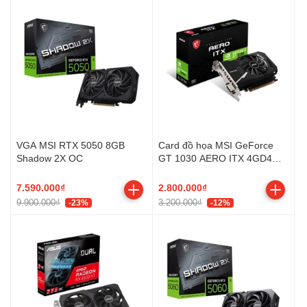
VGA MSI RTX 5050 8GB
Card đồ họa MSI GeForce
Shadow 2X OC
GT 1030 AERO ITX 4GD4
OC (GDDR4/ 64 bit)
7.590.000₫
2.800.000₫
9.900.000₫
3.200.000₫
-23%
-12%