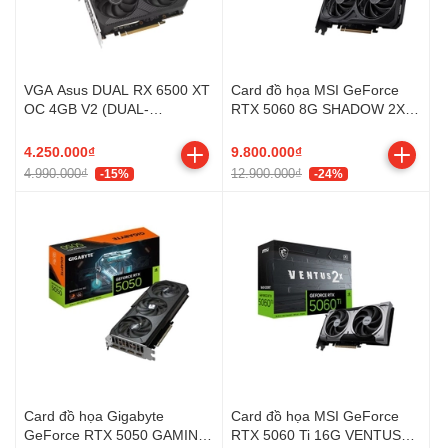
VGA Asus DUAL RX 6500 XT
Card đồ họa MSI GeForce
OC 4GB V2 (DUAL-
RTX 5060 8G SHADOW 2X
RX6500XT-O4G-V2)
OC (GDDR7/ 128 bit)
4.250.000₫
9.800.000₫
4.990.000₫
12.900.000₫
-15%
-24%
Card đồ họa Gigabyte
Card đồ họa MSI GeForce
GeForce RTX 5050 GAMING
RTX 5060 Ti 16G VENTUS