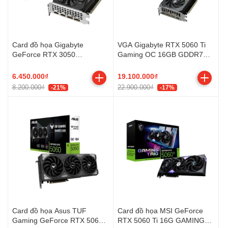
Card đồ họa Gigabyte
VGA Gigabyte RTX 5060 Ti
GeForce RTX 3050
Gaming OC 16GB GDDR7
WINDFORCE OC V2
(N506TGAMINGOC-16GD)
(N3050WF2OCV2-8GD)
6.450.000₫
19.100.000₫
8.200.000₫
22.900.000₫
-21%
-17%
Card đồ họa Asus TUF
Card đồ họa MSI GeForce
Gaming GeForce RTX 5060
RTX 5060 Ti 16G GAMING