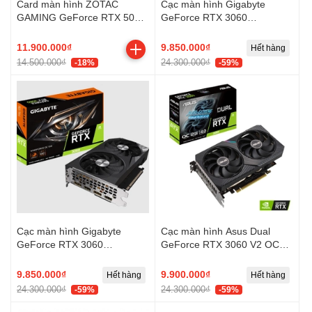
Card màn hình ZOTAC
Cạc màn hình Gigabyte
GAMING GeForce RTX 5060
GeForce RTX 3060
Ti 8GB Twin Edge
WINDFORCE (12GB/
GDDR6/ 192 bit)
11.900.000₫
9.850.000₫
Hết hàng
14.500.000₫
24.300.000₫
-18%
-59%
Cạc màn hình Gigabyte
Cạc màn hình Asus Dual
GeForce RTX 3060
GeForce RTX 3060 V2 OC
WINDFORCE OC (12GB/
Edition 12GB (GDDR6/ 192
GDDR6/ 192 bit)
bit)
9.850.000₫
9.900.000₫
Hết hàng
Hết hàng
24.300.000₫
24.300.000₫
-59%
-59%