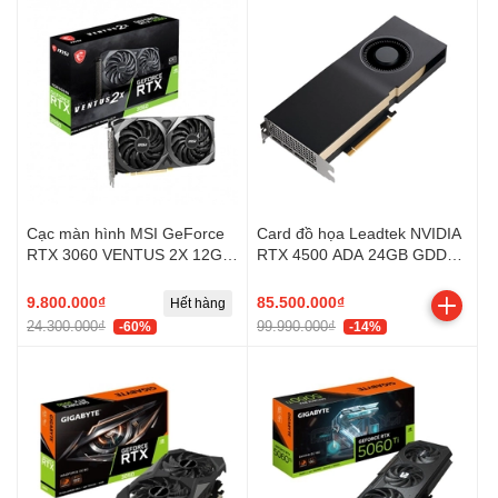
Cạc màn hình MSI GeForce
Card đồ họa Leadtek NVIDIA
RTX 3060 VENTUS 2X 12G
RTX 4500 ADA 24GB GDDR6
OC
(GDDR6/ 192 bit)
9.800.000₫
85.500.000₫
Hết hàng
24.300.000₫
99.990.000₫
-60%
-14%