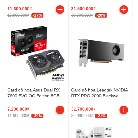
8GB GDDR7 OC Edition
TRIO OC (GDDR7/ 128 bit)
11.600.000₫
31.500.000₫
15.900.000₫
39.500.000₫
-27%
-20%
Card đồ họa Asus Dual RX
Card đồ họa Leadtek NVIDIA
7600 EVO OC Edition 8GB
RTX PRO 2000 Blackwell
GDDR6
16GB
7.290.000₫
31.700.000₫
11.900.000₫
39.990.000₫
-39%
-21%