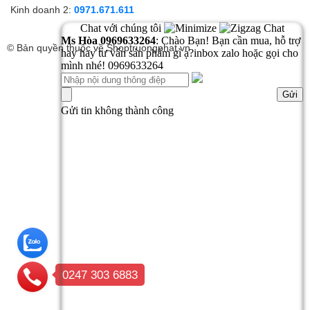
Kinh doanh 2:
0971.671.611
© Bản quyền thuộc về
Shoptruongphat.vn
0247 303 6883