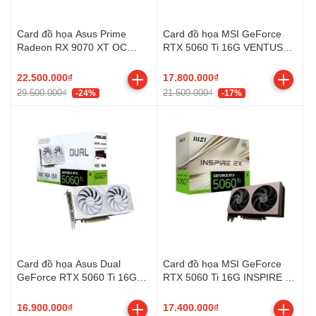
Card đồ họa Asus Prime
Card đồ họa MSI GeForce
Radeon RX 9070 XT OC
RTX 5060 Ti 16G VENTUS
Edition 16GB (GDDR6/ 256
3X OC (GDDR7/ 128 bit)
bit)
22.500.000₫
17.800.000₫
29.500.000₫
21.500.000₫
-24%
-17%
Card đồ họa Asus Dual
Card đồ họa MSI GeForce
GeForce RTX 5060 Ti 16GB
RTX 5060 Ti 16G INSPIRE 2X
GDDR7 White OC Edition
OC (GDDR7/ 128 bit)
16.900.000₫
17.400.000₫