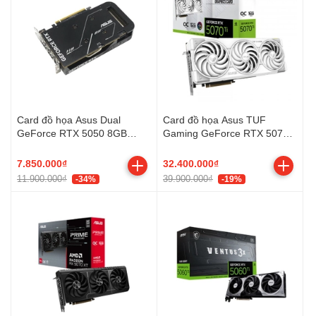
Card đồ họa Asus Dual
Card đồ họa Asus TUF
GeForce RTX 5050 8GB
Gaming GeForce RTX 5070
GDDR6 OC Edition (GDDR6/
Ti 16GB White OC Edition
128 bit)
(GDDR7/ 256 bit)
7.850.000₫
32.400.000₫
11.900.000₫
39.900.000₫
-34%
-19%