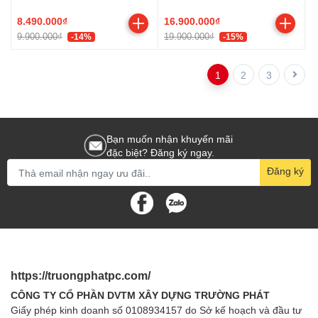
OC 8G GDDR6
2X OC PLUS (GDDR7/ 128
(N5050GAMING OC-8GD)
bit)
8.490.000₫
16.900.000₫
9.900.000₫
19.900.000₫
-14%
-15%
1
2
3
Bạn muốn nhận khuyến mãi
đặc biệt? Đăng ký ngay.
Đăng ký
https://truongphatpc.com/
CÔNG TY CỔ PHẦN DVTM XÂY DỰNG TRƯỜNG PHÁT
Giấy phép kinh doanh số 0108934157 do Sở kế hoạch và đầu tư