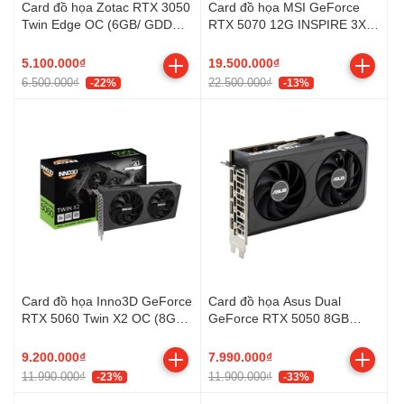
Card đồ họa Zotac RTX 3050
Card đồ họa MSI GeForce
Twin Edge OC (6GB/ GDDR6/
RTX 5070 12G INSPIRE 3X
96 bit)
OC (GDDR7/ 192 bit)
5.100.000₫
19.500.000₫
6.500.000₫
22.500.000₫
-22%
-13%
Card đồ họa Inno3D GeForce
Card đồ họa Asus Dual
RTX 5060 Twin X2 OC (8GB/
GeForce RTX 5050 8GB
GDDR7/ 128 bit)
(GDDR6/ 128 bit)
9.200.000₫
7.990.000₫
11.990.000₫
11.900.000₫
-23%
-33%