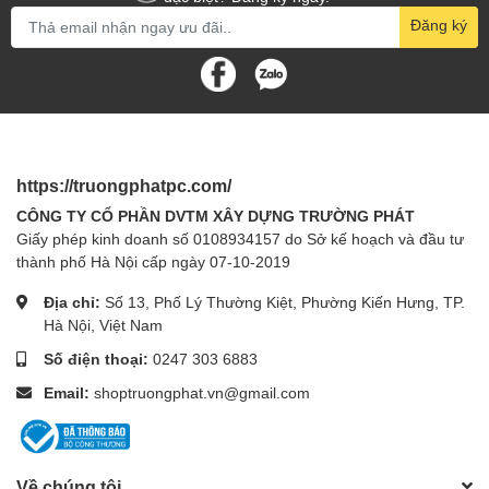
Safety & Emission
FCC, CE, RoHS
Đăng ký
Nhiệt độ hoạt động: 0℃~40 ℃ (32
℉~104℉)
Nhiệt độ lưu trữ: -40℃~70 ℃ (-40
Môi trường
℉~158℉)
Độ ẩm hoạt động: 10%~90% không
ngưng tụ
Độ ẩm lưu trữ: 5%~90% không ngưng tụ
https://truongphatpc.com/
CÔNG TY CỔ PHẦN DVTM XÂY DỰNG TRƯỜNG PHÁT
Giấy phép kinh doanh số 0108934157 do Sở kế hoạch và đầu tư
thành phố Hà Nội cấp ngày 07-10-2019
Địa chỉ:
Số 13, Phố Lý Thường Kiệt, Phường Kiến Hưng, TP.
Hà Nội, Việt Nam
Số điện thoại:
0247 303 6883
Email:
shoptruongphat.vn@gmail.com
Về chúng tôi