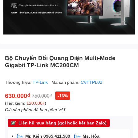
Bộ Chuyển Đổi Quang Điện Multi-Mode
Gigabit TP-Link MC200CM
Thương hiệu:
TP-Link
Mã sản phẩm:
CVTTPL02
630.000₫
750.000₫
-16%
(Tiết kiệm:
120.000₫
)
Giá sản phẩm đã bao gồm VAT
Liên hệ mua hàng (gọi hoặc kết bạn Zalo)
Mr. Kiên 0965.411.589
Ms. Hòa