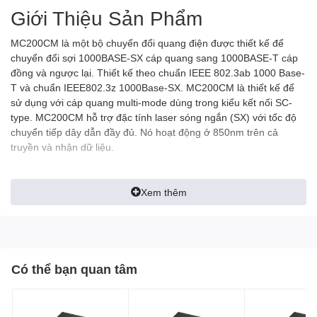
Giới Thiệu Sản Phẩm
MC200CM là một bộ chuyển đổi quang điện được thiết kế để
chuyển đổi sợi 1000BASE-SX cáp quang sang 1000BASE-T cáp
đồng và ngược lại. Thiết kế theo chuẩn IEEE 802.3ab 1000 Base-
T và chuẩn IEEE802.3z 1000Base-SX. MC200CM là thiết kế để
sử dụng với cáp quang multi-mode dùng trong kiểu kết nối SC-
type. MC200CM hỗ trợ đặc tính laser sóng ngắn (SX) với tốc độ
chuyển tiếp dây dẫn đầy đủ. Nó hoạt động ở 850nm trên cả
truyền và nhận dữ liệu.
Những đặc tính khác của sản phẩm này đó là khả năng được sử
Xem thêm
dụng như một thiết bị độc lập (không yêu cầu các bộ phận khác)
hoặc với bộ khung TL-MC1400 của TP-LINK, tự động MDI/MDI-X
cho cổng TX, Auto MDI / MDI-X cho cổng TX và đèn LED trạng
thái ở bảng điều khiển mặt trước. MC200CM truyền tín hiệu
quang mở rộng sử dụng cáp multi mode với khoảng cách lên đến
Có thể bạn quan tâm
0,55km.
IEEE 802.3i, IEEE 802.3u, IEEE 802.3ab,
Chuẩn và Giao thức