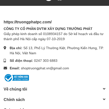
Cáp quang chế độ đơn
100BASE-FX
LED Indicators
PWR, Link/Act
Kích thước (R*D*C)
3.7*2.9*1.1 in. (94.5*73.0*27.0 mm)
Power Supply
Cung cấp điện bên ngoài
https://truongphatpc.com/
Max Power
CÔNG TY CỔ PHẦN DVTM XÂY DỰNG TRƯỜNG PHÁT
2.49W
Consumption
Giấy phép kinh doanh số 0108934157 do Sở kế hoạch và đầu tư
Safety & Emission
FCC, CE, RoHS
thành phố Hà Nội cấp ngày 07-10-2019
Nhiệt độ hoạt động: 0℃~40 ℃ (32
℉~104℉)
Địa chỉ:
Số 13, Phố Lý Thường Kiệt, Phường Kiến Hưng, TP.
Nhiệt độ lưu trữ: -40℃~70 ℃ (-40
Hà Nội, Việt Nam
Môi trường
℉~158℉)
Số điện thoại:
0247 303 6883
Độ ẩm hoạt động: 10%~90% không
Email:
shoptruongphat.vn@gmail.com
ngưng tụ
Độ ẩm lưu trữ: 5%~90% không ngưng tụ
Về chúng tôi
Chính sách