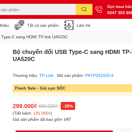
Gọi mua hà
0247 303 68
 thiệu
Tất cả sản phẩm
Liên hệ
B Type-C sang HDMI TP-link UA520C
Bộ chuyển đổi USB Type-C sang HDMI TP-
UA520C
Thương hiệu:
TP-Link
Mã sản phẩm:
PKTP281025-6
Flash Sale - Giá cực SỐC
299.000₫
490.000₫
-39%
(Tiết kiệm:
191.000₫
)
Giá sản phẩm đã bao gồm VAT