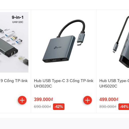
9 Cổng TP-link
Hub USB Type-C 3 Cổng TP-link
Hub USB Type-C
UH3020C
UH5020C
399.000₫
499.000₫
690.000₫
890.000₫
-42%
-44%