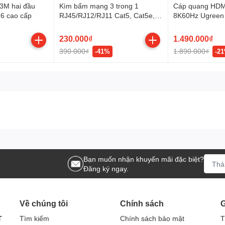
 3M hai đầu
Kìm bấm mạng 3 trong 1
Cáp quang HDMI
6 cao cấp
RJ45/RJ12/RJ11 Cat5, Cat5e,
8K60Hz Ugreen
Cat6 Ugreen 35971
230.000₫
1.490.000₫
390.000₫
1.890.000₫
-41%
-2
Bạn muốn nhận khuyến mãi đặc biệt?
Đăng ký ngay.
Về chúng tôi
Chính sách
G
T
Tìm kiếm
Chính sách bảo mật
T