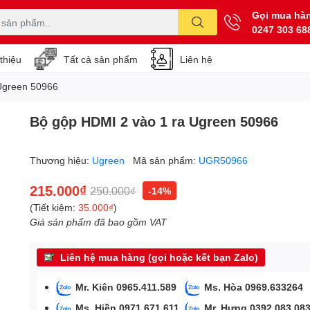
Gọi mua hà
0247 303 68
 thiệu
Tất cả sản phẩm
Liên hệ
Ugreen 50966
Bộ gộp HDMI 2 vào 1 ra Ugreen 50966
Thương hiệu:
Ugreen
Mã sản phẩm:
UGR50966
215.000₫
250.000₫
-14%
(Tiết kiệm:
35.000₫
)
Giá sản phẩm đã bao gồm VAT
Liên hệ mua hàng (gọi hoặc kết bạn Zalo)
Mr. Kiên 0965.411.589
Ms. Hòa 0969.633264
Ms. Hiền 0971.671.611
Mr. Hưng 0392.083.08