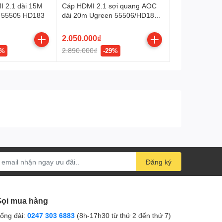
 2.1 dài 15M
Cáp HDMI 2.1 sợi quang AOC
 55505 HD183
dài 20m Ugreen 55506/HD183
hỗ trợ 8K@60Hz cao cấp
2.050.000₫
2.890.000₫
1%
-29%
Đăng ký
ọi mua hàng
ổng đài:
0247 303 6883
(8h-17h30 từ thứ 2 đến thứ 7)