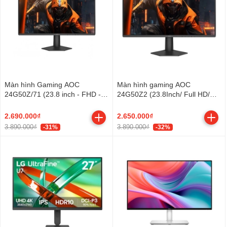
Màn hình Gaming AOC
Màn hình gaming AOC
24G50Z/71 (23.8 inch - FHD -
24G50Z2 (23.8Inch/ Full HD/
Fast IPS - 260Hz - 0.3ms)
0,3ms/ 260Hz/ 300cd/m2/ IPS)
2.690.000₫
2.650.000₫
3.890.000₫
3.890.000₫
-31%
-32%