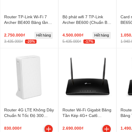
Router TP-Link Wi-Fi 7
Bộ phát wifi 7 TP-Link
Card 
Archer BE400 Băng tần
Archer BE600 (Chuẩn BE/
BE650
kép BE6500
9700Mbps/ 6 Ăng-ten
TBE4
ngoài/ EasyMesh)
2.750.000₫
4.500.000₫
1.050
Hết hàng
Hết hàng
3.435.000₫
5.435.000₫
1.940.
-20%
-17%
Router 4G LTE Không Dây
Router Wi-Fi Gigabit Băng
Route
Chuẩn N Tốc Độ 300
Tần Kép 4G+ Cat6
Băng 
Mbps Mercusys MB112-
AC1200 TP-Link Archer
Arche
4G
MR600
830.000₫
2.690.000₫
1.490