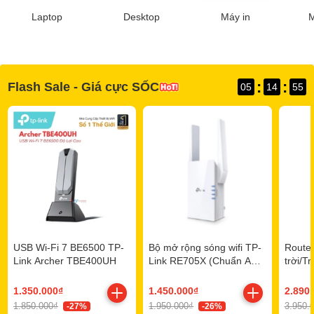
Laptop
Desktop
Máy in
M
:
:
Flash Sale - Giá cực SỐC
05
14
55
USB Wi-Fi 7 BE6500 TP-
Bộ mở rộng sóng wifi TP-
Router
Link Archer TBE400UH
Link RE705X (Chuẩn AX/
trời/T
AX3000Mbps/ 2 Ăng-ten
TP-Li
ngoài/ Wifi Mesh)
Outdo
1.350.000₫
1.450.000₫
2.890
1.850.000₫
1.950.000₫
3.950.
-27%
-26%