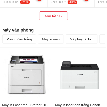
1.050.000₫
2.990.000₫
1.990.
-21%
-10%
Xem tất cả
Máy văn phòng
Máy in đen trắng
Máy in màu
Máy hủy tài liệu
Bộ
Máy in Laser màu Brother HL-
Máy in laser đen trắng Canon