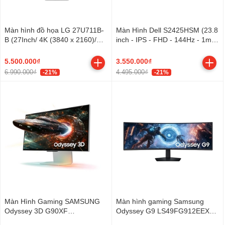
Màn hình đồ họa LG 27U711B-
Màn Hình Dell S2425HSM (23.8
B (27Inch/ 4K (3840 x 2160)/
inch - IPS - FHD - 144Hz - 1ms
5ms/ 300cd/m2/ IPS)
- Speaker)
5.500.000₫
3.550.000₫
6.990.000₫
4.495.000₫
-21%
-21%
Màn Hình Gaming SAMSUNG
Màn hình gaming Samsung
Odyssey 3D G90XF
Odyssey G9 LS49FG912EEXXV
LS27FG900XEXXV (27 inch -
(49Inch/ DQHD (5120x1440)/