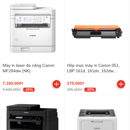
Máy in laser đa năng Canon
Hộp mực máy in Canon 051,
MF284dw (NK)
LBP 161d, 161dn, 162dw,
MF261d, 264dw, MF266dn,
267dw, 269dw
7.100.000₫
275.000₫
9.500.000₫
395.000₫
-25%
-30%