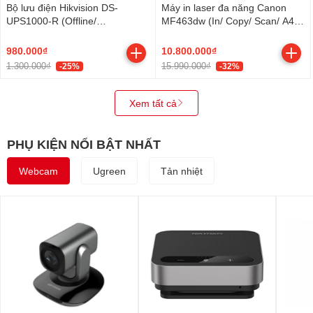
Bộ lưu điện Hikvision DS-
Máy in laser đa năng Canon
UPS1000-R (Offline/
MF463dw (In/ Copy/ Scan/ A4/
1000VA/600W)
Duplex/ LAN/ WiFi) (NK)
980.000₫
10.800.000₫
1.300.000₫
15.990.000₫
-25%
-32%
Xem tất cả
PHỤ KIỆN NỔI BẬT NHẤT
Webcam
Ugreen
Tản nhiệt