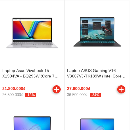
Laptop Asus Vivobook 15
Laptop ASUS Gaming V16
X1504VA - BQ295W (Core 7
V3607VJ-TK189W (Intel Core 5
150U, 16GB, 512GB, Full HD,
210H | RTX 3050 6GB | 16-inch
Win11)
WUXGA | 16GB | 512GB |
21.800.000₫
27.900.000₫
Windows 11 | Đen)
26.500.000₫
36.500.000₫
-18%
-24%