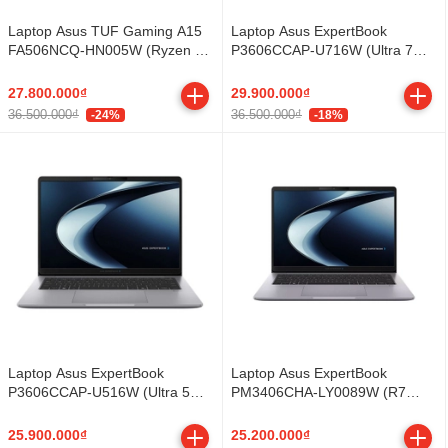
Laptop Asus TUF Gaming A15
Laptop Asus ExpertBook
FA506NCQ-HN005W (Ryzen 7
P3606CCAP-U716W (Ultra 7
170 | 16GB | 512GB | RTX™
255H/ 16GB/ 512GB SSD/ 16
3050 4GB | 15.6inch FHD
inch WUXGA/ Win11/ Grey)
27.800.000₫
29.900.000₫
144Hz | Win 11 | Đen)
36.500.000₫
36.500.000₫
-24%
-18%
Laptop Asus ExpertBook
Laptop Asus ExpertBook
P3606CCAP-U516W (Ultra 5
PM3406CHA-LY0089W (R7
225H/ 16GB/ 512GB SSD/ 16
8840HS/ 16GB/ 512GB SSD/ 14
inch WUXGA/ Win11/ Grey)
inch WUXGA/ Win11/ Grey/ Vỏ
25.900.000₫
25.200.000₫