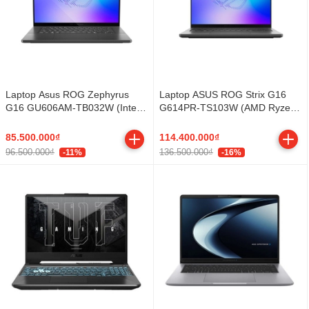
Laptop Asus ROG Zephyrus
Laptop ASUS ROG Strix G16
G16 GU606AM-TB032W (Intel
G614PR-TS103W (AMD Ryzen
Core Ultra 9 386H | RTX 5060 |
9 8940HX | RTX 5070 Ti | 16
16 inch 2.5K OLED 240Hz |
inch WQXGA 300Hz | 16GB |
85.500.000₫
114.400.000₫
32GB | 1TB | Win 11 | Xám)
512GB | Win 11 | Xám)
96.500.000₫
136.500.000₫
-11%
-16%