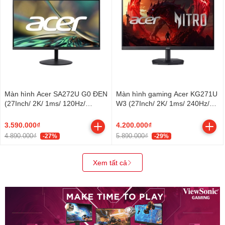
Màn hình Acer SA272U G0 ĐEN
Màn hình gaming Acer KG271U
(27Inch/ 2K/ 1ms/ 120Hz/
W3 (27Inch/ 2K/ 1ms/ 240Hz/
250cd/m2/ IPS)
250cd/m2/ IPS)
3.590.000₫
4.200.000₫
4.890.000₫
5.890.000₫
-27%
-29%
Xem tất cả