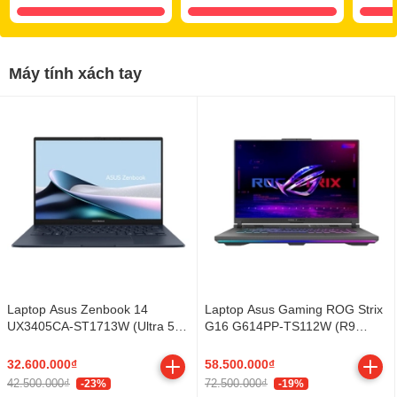
Máy tính xách tay
Laptop Asus Zenbook 14
Laptop Asus Gaming ROG Strix
UX3405CA-ST1713W (Ultra 5
G16 G614PP-TS112W (R9
225H/ 16GB/ 512GB SSD/ 14
8940HX/ 16GB/ 512GB SSD/
inch 3K/ 120Hz/ Win11/ Blue/ Vỏ
RTX 5070 8GB/ 16 inch 2.5K/
32.600.000₫
58.500.000₫
nhôm/ Túi)
300Hz/ Win11/ Gray/ Vỏ nhôm)
42.500.000₫
72.500.000₫
-23%
-19%