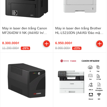
Máy in laser đen trắng Canon
Máy in laser đen trắng Brother
MF264DW II NK (A4/A5/ In/
HL-L5210DN (A4/A5/ Đảo mặt/
Copy/ Scan/ Đảo mặt/ ADF/
USB/ LAN)
USB/ LAN/ WIFI)
8.300.000₫
6.950.000₫
11.200.000₫
8.990.000₫
-26%
-23%