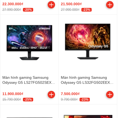
IPS - 4K - 165Hz - 1ms -
1ms/ 144Hz/ 350cd/m2/ VA)
22.300.000₫
21.500.000₫
Speaker)
27.990.000₫
27.990.000₫
-20%
-23%
Màn hình gaming Samsung
Màn hình gaming Samsung
Odyssey G5 LS27FG502SEXXV
Odyssey G5 LS32FG502EEXXV
(27Inch/ 2K/ 0.03ms/ 180Hz/
(32Inch/ 2K/ 1ms/ 180Hz/
200cd/m2/ OLED)
300cd/m2/ IPS)
11.900.000₫
7.500.000₫
15.790.000₫
9.790.000₫
-25%
-23%