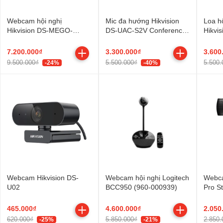
Webcam hội nghị
Mic đa hướng Hikvision
Loa h
Hikvision DS-MEGO-
DS-UAC-S2V Conference
Hikvi
202PTZ
Speakerphone
7.200.000₫
3.300.000₫
3.600
9.500.000₫
5.500.000₫
5.500.
-24%
-40%
Webcam Hikvision DS-
Webcam hội nghị Logitech
Webca
U02
BCC950 (960-000939)
Pro S
465.000₫
4.600.000₫
2.050
620.000₫
5.850.000₫
2.850.
-25%
-21%