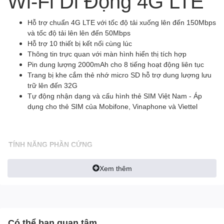
Wi-Fi Di Động 4G LTE
Hỗ trợ chuẩn 4G LTE với tốc độ tải xuống lên đến 150Mbps
và tốc độ tải lên lên đến 50Mbps
Hỗ trợ 10 thiết bị kết nối cùng lúc
Thông tin trực quan với màn hình hiển thị tích hợp
Pin dung lượng 2000mAh cho 8 tiếng hoạt động liên tục
Trang bị khe cắm thẻ nhớ micro SD hỗ trợ dung lượng lưu
trữ lên đến 32G
Tự động nhận dạng và cấu hình thẻ SIM Việt Nam - Áp
dụng cho thẻ SIM của Mobifone, Vinaphone và Viettel
TÍNH NĂNG PHẦN CỨNG
1 x cổng micro USB cấp 
Giao diện
Khe cắm SIM
Xem thêm
Khe cắm Micro SD
Nút Mở/Tắt nguồn
Nút
Nút Menu
Bộ cấp nguồn
Pin sạc trong 2000mAh
Có thể bạn quan tâm
4G: FDD-LTE B1/B3/B7/B