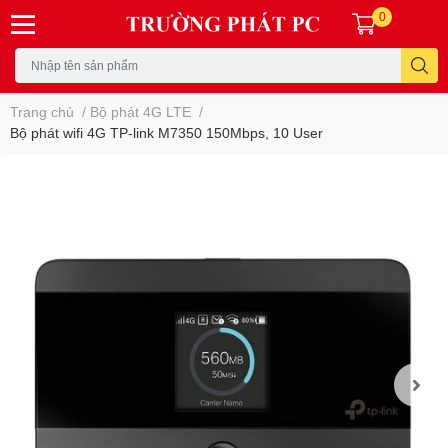
0
Trang chủ
/
Bộ phát 4G LTE
/
Bộ phát wifi 4G TP-link M7350 150Mbps, 10 User