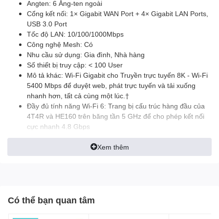
Angten: 6 Ăng-ten ngoài
Cổng kết nối: 1× Gigabit WAN Port + 4× Gigabit LAN Ports,
USB 3.0 Port
Tốc độ LAN: 10/100/1000Mbps
Công nghệ Mesh: Có
Nhu cầu sử dụng: Gia đình, Nhà hàng
Số thiết bị truy cập: < 100 User
Mô tả khác: Wi-Fi Gigabit cho Truyền trực tuyến 8K - Wi-Fi
5400 Mbps để duyệt web, phát trực tuyến và tải xuống
nhanh hơn, tất cả cùng một lúc.†
Đầy đủ tính năng Wi-Fi 6: Trang bị cấu trúc hàng đầu của
4T4R và HE160 trên băng tần 5 GHz để cho phép kết nối
cực nhanh 4.8 Gbps
Wi-Fi 6 nổi bật đầy đủ - .
Kết nối hơn 100 thiết bị§ - Hỗ trợ MU-MIMO và OFDMA để
Xem thêm
giảm tắc nghẽn và tăng gấp bốn lần thông lượng trung
bình. ‡ **
Phạm vi phủ sóng rộng - 6 × ăng ten và Beamforming đảm
bảo phạm vi phủ sóng rộng.
HomeShield - Các
Có thể bạn quan tâm