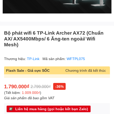
Bộ phát wifi 6 TP-Link Archer AX72 (Chuẩn
AX/ AX5400Mbps/ 6 Ăng-ten ngoài/ Wifi
Mesh)
Thương hiệu:
TP-Link
Mã sản phẩm:
WFTPL075
Flash Sale - Giá cực SỐC
Chương trình đã kết thúc
1.790.000₫
2.799.000₫
-36%
(Tiết kiệm:
1.009.000₫
)
Giá sản phẩm đã bao gồm VAT
Liên hệ mua hàng (gọi hoặc kết bạn Zalo)