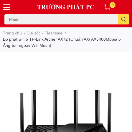
0
Trang chủ
/
Giá sốc - Flashsale
/
Bộ phát wifi 6 TP-Link Archer AX72 (Chuẩn AX/ AX5400Mbps/ 6
Ăng-ten ngoài/ Wifi Mesh)