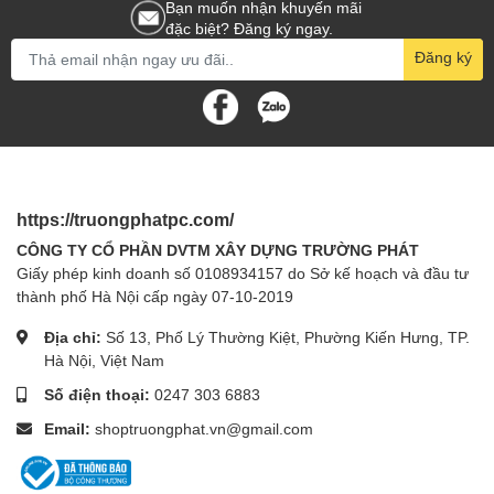
Bạn muốn nhận khuyến mãi
đặc biệt? Đăng ký ngay.
Đăng ký
https://truongphatpc.com/
CÔNG TY CỔ PHẦN DVTM XÂY DỰNG TRƯỜNG PHÁT
Giấy phép kinh doanh số 0108934157 do Sở kế hoạch và đầu tư
thành phố Hà Nội cấp ngày 07-10-2019
Địa chỉ:
Số 13, Phố Lý Thường Kiệt, Phường Kiến Hưng, TP.
Hà Nội, Việt Nam
Số điện thoại:
0247 303 6883
Email:
shoptruongphat.vn@gmail.com