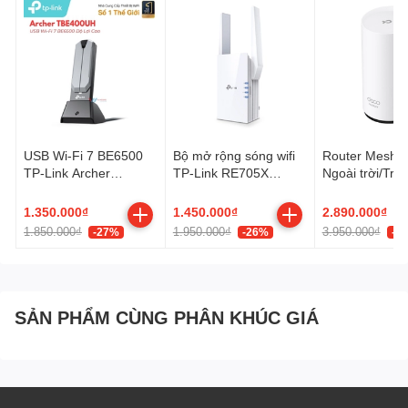
USB Wi-Fi 7 BE6500
Bộ mở rộng sóng wifi
Router Mesh W
TP-Link Archer
TP-Link RE705X
Ngoài trời/Tro
TBE400UH
(Chuẩn AX/
BE5000 TP-Li
AX3000Mbps/ 2 Ăng-
BE25-Outdoor
1.350.000₫
1.450.000₫
2.890.000₫
ten ngoài/ Wifi Mesh)
1.850.000₫
1.950.000₫
3.950.000₫
-27%
-26%
-2
SẢN PHẨM CÙNG PHÂN KHÚC GIÁ