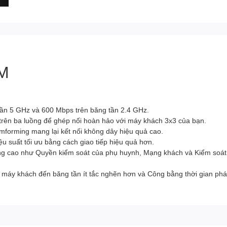
M
ần 5 GHz và 600 Mbps trên băng tần 2.4 GHz.
 trên ba luồng để ghép nối hoàn hảo với máy khách 3x3 của bạn.
orming mang lại kết nối không dây hiệu quả cao.
ệu suất tối ưu bằng cách giao tiếp hiệu quả hơn.
ng cao như Quyền kiểm soát của phụ huynh, Mạng khách và Kiểm soát 
máy khách đến băng tần ít tắc nghẽn hơn và Công bằng thời gian phát 