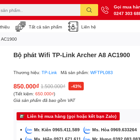
Gọi mua hà
0247 303 68
 thiệu
Tất cả sản phẩm
Liên hệ
A8 AC1900
Bộ phát Wifi TP-Link Archer A8 AC1900
Thương hiệu:
TP-Link
Mã sản phẩm:
WFTPL083
850.000₫
1.500.000₫
-43%
(Tiết kiệm:
650.000₫
)
Giá sản phẩm đã bao gồm VAT
Liên hệ mua hàng (gọi hoặc kết bạn Zalo)
Mr. Kiên 0965.411.589
Ms. Hòa 0969.633264
Ms. Hiền 0971.671.611
Mr. Hưng 0392.083.08