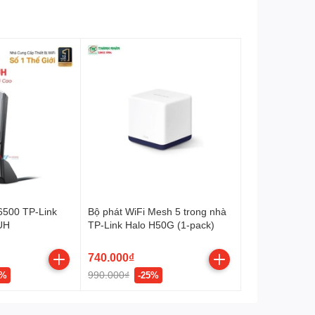
6500 TP-Link
Bộ phát WiFi Mesh 5 trong nhà
UH
TP-Link Halo H50G (1-pack)
740.000₫
990.000₫
7%
-25%