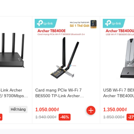
-Link Archer
Card mạng PCIe Wi-Fi 7
USB Wi-Fi 7 BE
E/ 9700Mbps/ 6
BE6500 TP-Link Archer
Archer TBE400
EasyMesh)
TBE400E
1.050.000₫
1.350.000₫
Hết hàng
1.940.000₫
1.850.000₫
%
-46%
-2