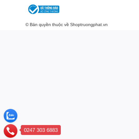
© Bản quyền thuộc về
Shoptruongphat.vn
0247 303 6883