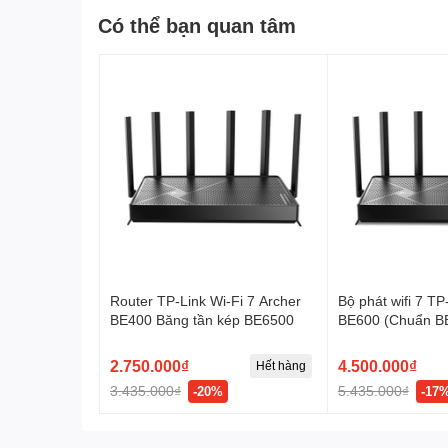
Có thể bạn quan tâm
Router TP-Link Wi-Fi 7 Archer
Bộ phát wifi 7 TP
BE400 Băng tần kép BE6500
BE600 (Chuẩn B
Ăng-ten ngoài/ 
2.750.000₫
4.500.000₫
Hết hàng
3.435.000₫
5.435.000₫
-20%
-17