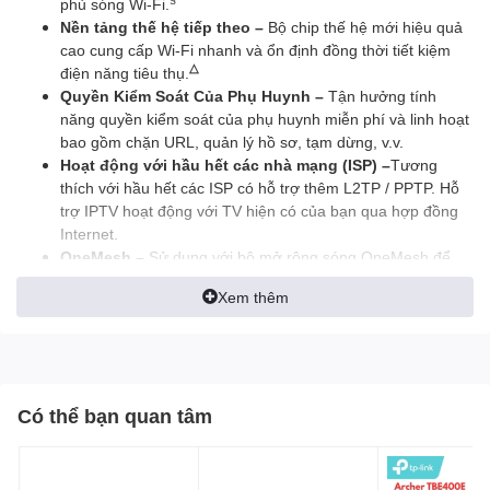
phủ sóng Wi-Fi.
Nền tảng thế hệ tiếp theo –
Bộ chip thế hệ mới hiệu quả
cao cung cấp Wi-Fi nhanh và ổn định đồng thời tiết kiệm
△
điện năng tiêu thụ.
Quyền Kiểm Soát Của Phụ Huynh –
Tận hưởng tính
năng quyền kiểm soát của phụ huynh miễn phí và linh hoạt
bao gồm chặn URL, quản lý hồ sơ, tạm dừng, v.v.
Hoạt động với hầu hết các nhà mạng (ISP) –
Tương
thích với hầu hết các ISP có hỗ trợ thêm L2TP / PPTP. Hỗ
trợ IPTV hoạt động với TV hiện có của bạn qua hợp đồng
Internet.
OneMesh
–
Sử dụng với bộ mở rộng sóng OneMesh để
phủ sóng toàn bộ ngôi nhà và tận hưởng chuyển vùng
Xem thêm
mượt mà giữa các tín hiệu.
Cài Đặt Dễ Dàng –
Cài đặt router của bạn trong vài phút
với ứng dụng Tether TP-Link mạnh mẽ.
Tương Thích Ngược –
Hỗ trợ tất cả các thiết bị Wi-Fi
chuẩn 802.11 trước đây.
Có thể bạn quan tâm