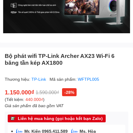
Bộ phát wifi TP-Link Archer AX23 Wi-Fi 6
băng tần kép AX1800
Thương hiệu:
TP-Link
Mã sản phẩm:
WFTPL005
1.150.000₫
1.590.000₫
-28%
(Tiết kiệm:
440.000₫
)
Giá sản phẩm đã bao gồm VAT
Liên hệ mua hàng (gọi hoặc kết bạn Zalo)
Mr. Kiên 0965.411.589
Ms. Hòa