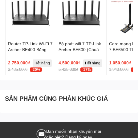
Router TP-Link Wi-Fi 7
Bộ phát wifi 7 TP-Link
Card mạng PCI
Archer BE400 Băng
Archer BE600 (Chuẩn
7 BE6500 TP-L
tần kép BE6500
BE/ 9700Mbps/ 6 Ăng-
Archer TBE40
ten ngoài/ EasyMesh)
2.750.000₫
4.500.000₫
1.050.000₫
Hết hàng
Hết hàng
3.435.000₫
5.435.000₫
1.940.000₫
-20%
-17%
-4
SẢN PHẨM CÙNG PHÂN KHÚC GIÁ
Bạn muốn nhận khuyến mãi
đặc biệt? Đăng ký ngay.