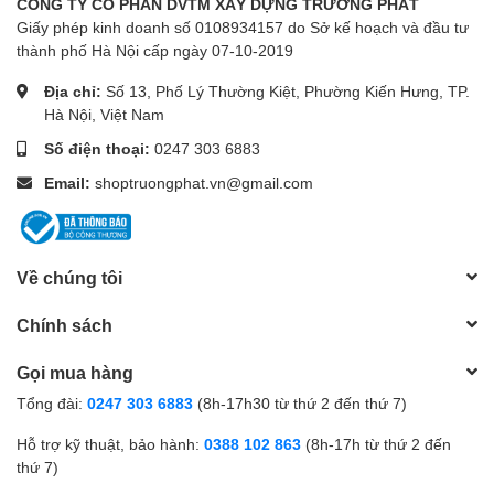
CÔNG TY CỔ PHẦN DVTM XÂY DỰNG TRƯỜNG PHÁT
Giấy phép kinh doanh số 0108934157 do Sở kế hoạch và đầu tư
thành phố Hà Nội cấp ngày 07-10-2019
Địa chỉ:
Số 13, Phố Lý Thường Kiệt, Phường Kiến Hưng, TP.
Hà Nội, Việt Nam
Số điện thoại:
0247 303 6883
Email:
shoptruongphat.vn@gmail.com
Về chúng tôi
Chính sách
Gọi mua hàng
Tổng đài:
0247 303 6883
(8h-17h30 từ thứ 2 đến thứ 7)
Hỗ trợ kỹ thuật, bảo hành:
0388 102 863
(8h-17h từ thứ 2 đến
thứ 7)