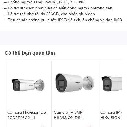
– Chống ngược sáng DWDR , BLC , 3D DNR
– Hỗ trợ sự kiện: phát hiện chuyển động người/ phương tiện
– Hỗ trợ thẻ nhớ tối đa 256GB, cho phép ghi video
– Tiêu chuẩn chống bụi nước IP67/ tiêu chuẩn chống va đập IK08
Có thể bạn quan tâm
Camera HikVision DS-
Camera IP 8MP
Camera IP 4M
2CD2T46G2-4I
HIKVISION DS-
HIKVISION DS
2CD2083G2-LI2UHUN
2CD2T43G2-