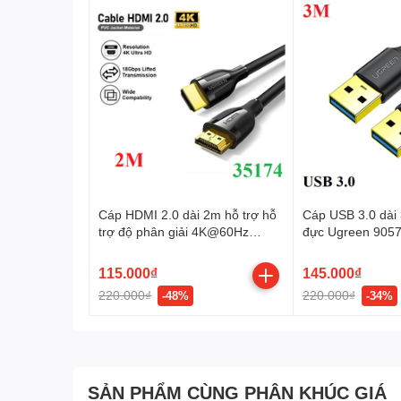
Cáp HDMI 2.0 dài 2m hỗ trợ hỗ
Cáp USB 3.0 dài
trợ độ phân giải 4K@60Hz
đực Ugreen 9057
Ugreen 35174 cao cấp
115.000₫
145.000₫
220.000₫
220.000₫
-48%
-34%
SẢN PHẨM CÙNG PHÂN KHÚC GIÁ