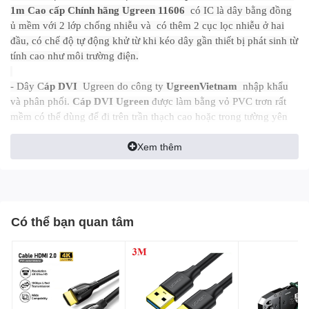
1m Cao cấp Chính hãng Ugreen
11606
có IC là dây bằng đồng
ủ mềm với 2 lớp chống nhiễu và có thêm 2 cục lọc nhiễu ở hai
đầu, có chế độ tự động khử từ khi kéo dây gần thiết bị phát sinh từ
tính cao như môi trường điện.
- Dây C
áp DVI
Ugreen do công ty
UgreenVietnam
nhập khẩu
và phân phối.
Cáp DVI Ugreen
được làm bằng vỏ PVC trơn rất
mềm có thể dùng để đi trên trần thạch cao hoặc trong tường yên
tâm không sợ bị hỏng.
Xem thêm
-
Cáp DVI Ugreen
hai đầu jack chân cắm được
mạ vàng 24k
cho
tín hiệu tốt nhất hoặc không bị rỉ sét trong quá trình sử dụng lâu
dài.
Có thể bạn quan tâm