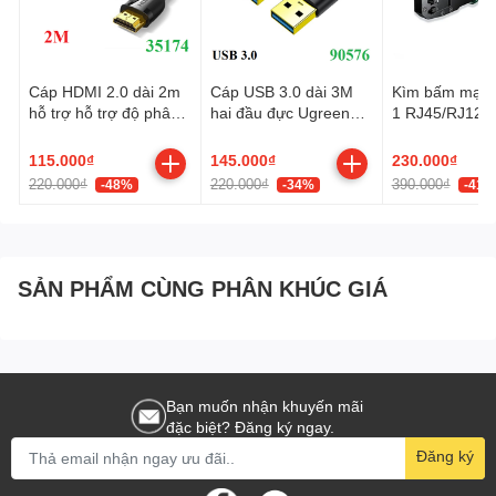
Cáp HDMI 2.0 dài 2m
Cáp USB 3.0 dài 3M
Kìm bấm mạng
hỗ trợ hỗ trợ độ phân
hai đầu đực Ugreen
1 RJ45/RJ12/
giải 4K@60Hz Ugreen
90576 cao cấp
Cat5, Cat5e, C
35174 cao cấp
Ugreen 35971
115.000₫
145.000₫
230.000₫
220.000₫
220.000₫
390.000₫
-48%
-34%
-41%
SẢN PHẨM CÙNG PHÂN KHÚC GIÁ
Bạn muốn nhận khuyến mãi
đặc biệt? Đăng ký ngay.
Đăng ký