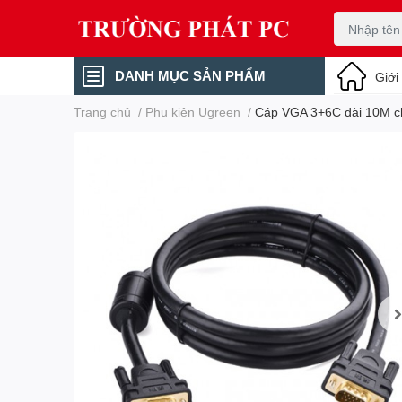
DANH MỤC SẢN PHẨM
Giới
Trang chủ
/
Phụ kiện Ugreen
/
Cáp VGA 3+6C dài 10M c