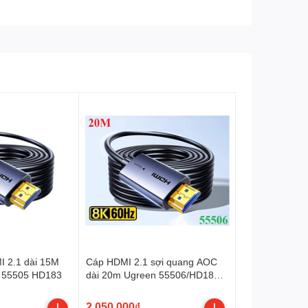
 2.1 dài 15M
Cáp HDMI 2.1 sợi quang AOC
 55505 HD183
dài 20m Ugreen 55506/HD183
hỗ trợ 8K@60Hz cao cấp
2.050.000₫