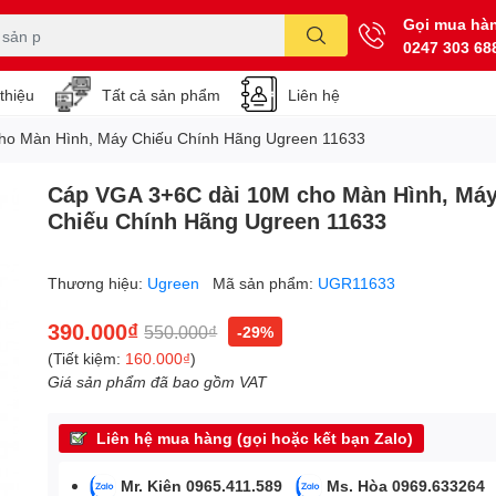
Gọi mua hà
0247 303 68
 thiệu
Tất cả sản phẩm
Liên hệ
ho Màn Hình, Máy Chiếu Chính Hãng Ugreen 11633
Cáp VGA 3+6C dài 10M cho Màn Hình, Má
Chiếu Chính Hãng Ugreen 11633
Thương hiệu:
Ugreen
Mã sản phẩm:
UGR11633
390.000₫
550.000₫
-29%
(Tiết kiệm:
160.000₫
)
Giá sản phẩm đã bao gồm VAT
Liên hệ mua hàng (gọi hoặc kết bạn Zalo)
Mr. Kiên 0965.411.589
Ms. Hòa 0969.633264