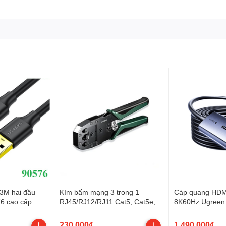
 3M hai đầu
Kìm bấm mạng 3 trong 1
Cáp quang HDMI
6 cao cấp
RJ45/RJ12/RJ11 Cat5, Cat5e,
8K60Hz Ugreen
Cat6 Ugreen 35971
230.000₫
1.490.000₫