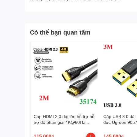
Có thể bạn quan tâm
Cáp HDMI 2.0 dài 2m hỗ trợ hỗ
Cáp USB 3.0 dài
trợ độ phân giải 4K@60Hz
đực Ugreen 9057
Ugreen 35174 cao cấp
115.000₫
145.000₫