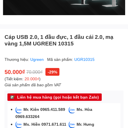
Cáp USB 2.0, 1 đầu đực, 1 đầu cái 2.0, mạ
vàng 1,5M UGREEN 10315
Thương hiệu:
Ugreen
Mã sản phẩm:
UGR10315
50.000₫
70.000₫
-29%
(Tiết kiệm:
20.000₫
)
Giá sản phẩm đã bao gồm VAT
Liên hệ mua hàng (gọi hoặc kết bạn Zalo)
Mr. Kiên 0965.411.589
Ms. Hòa
0969.633264
Ms. Hiền 0971.671.611
Mr. Hưng