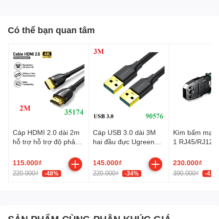
Có thể bạn quan tâm
Cáp HDMI 2.0 dài 2m
Cáp USB 3.0 dài 3M
Kìm bấm mạng
hỗ trợ hỗ trợ độ phân
hai đầu đực Ugreen
1 RJ45/RJ12/
giải 4K@60Hz Ugreen
90576 cao cấp
Cat5, Cat5e, C
35174 cao cấp
Ugreen 35971
115.000₫
145.000₫
230.000₫
220.000₫
220.000₫
390.000₫
-48%
-34%
-41%
SẢN PHẨM CÙNG PHÂN KHÚC GIÁ