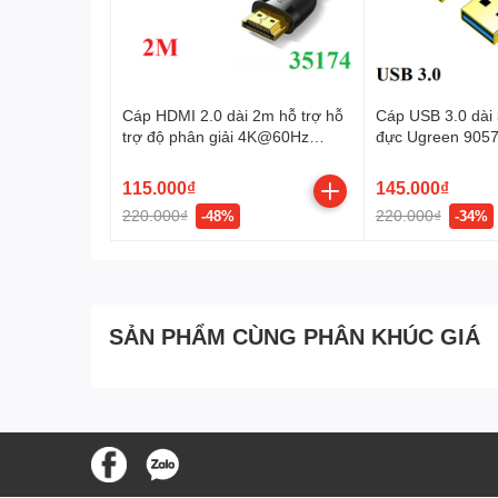
Cáp HDMI 2.0 dài 2m hỗ trợ hỗ
Cáp USB 3.0 dài
trợ độ phân giải 4K@60Hz
đực Ugreen 9057
Ugreen 35174 cao cấp
115.000₫
145.000₫
220.000₫
220.000₫
-48%
-34%
SẢN PHẨM CÙNG PHÂN KHÚC GIÁ