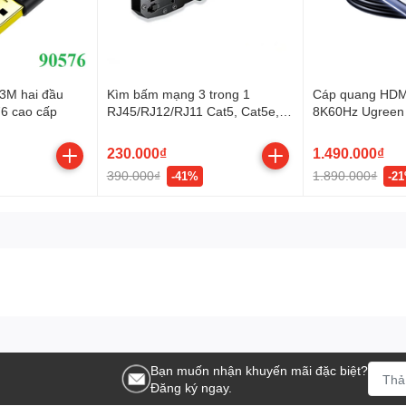
 3M hai đầu
Kìm bấm mạng 3 trong 1
Cáp quang HDMI
6 cao cấp
RJ45/RJ12/RJ11 Cat5, Cat5e,
8K60Hz Ugreen
Cat6 Ugreen 35971
230.000₫
1.490.000₫
390.000₫
1.890.000₫
-41%
-2
Bạn muốn nhận khuyến mãi đặc biệt?
Đăng ký ngay.