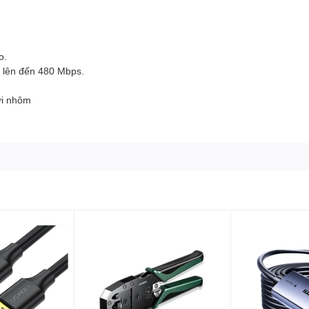
o.
u lên đến 480 Mbps.
ới nhôm