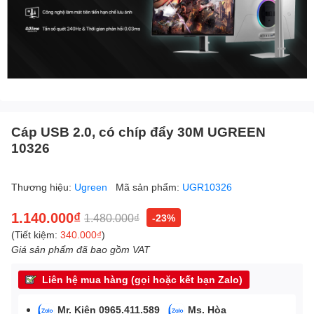
Cáp USB 2.0, có chíp đẩy 30M UGREEN
10326
Thương hiệu:
Ugreen
Mã sản phẩm:
UGR10326
1.140.000₫
1.480.000₫
-23%
(Tiết kiệm:
340.000₫
)
Giá sản phẩm đã bao gồm VAT
Liên hệ mua hàng (gọi hoặc kết bạn Zalo)
Mr. Kiên 0965.411.589
Ms. Hòa