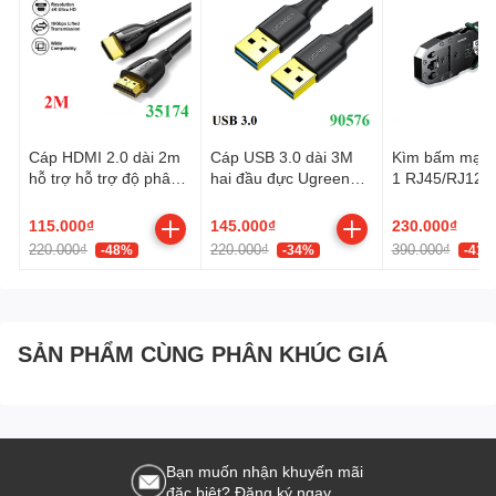
Cáp HDMI 2.0 dài 2m
Cáp USB 3.0 dài 3M
Kìm bấm mạng
hỗ trợ hỗ trợ độ phân
hai đầu đực Ugreen
1 RJ45/RJ12/
giải 4K@60Hz Ugreen
90576 cao cấp
Cat5, Cat5e, C
35174 cao cấp
Ugreen 35971
115.000₫
145.000₫
230.000₫
220.000₫
220.000₫
390.000₫
-48%
-34%
-41%
SẢN PHẨM CÙNG PHÂN KHÚC GIÁ
Bạn muốn nhận khuyến mãi
đặc biệt? Đăng ký ngay.