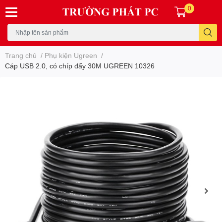
0
Trang chủ
/
Phụ kiện Ugreen
/
Cáp USB 2.0, có chíp đẩy 30M UGREEN 10326