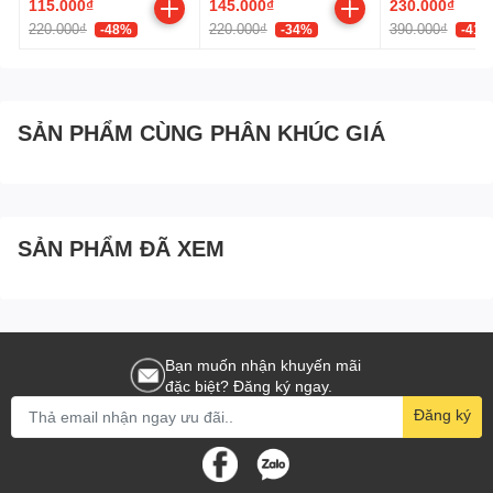
115.000₫
145.000₫
230.000₫
220.000₫
220.000₫
390.000₫
-48%
-34%
-41%
SẢN PHẨM CÙNG PHÂN KHÚC GIÁ
SẢN PHẨM ĐÃ XEM
Bạn muốn nhận khuyến mãi
đặc biệt? Đăng ký ngay.
Đăng ký