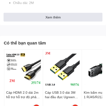
Chiều dài: 2M
Xem thêm
Có thể bạn quan tâm
Cáp HDMI 2.0 dài 2m
Cáp USB 3.0 dài 3M
Kìm bấm mạng
hỗ trợ hỗ trợ độ phân
hai đầu đực Ugreen
1 RJ45/RJ12/
giải 4K@60Hz Ugreen
90576 cao cấp
Cat5, Cat5e, C
35174 cao cấp
Ugreen 35971