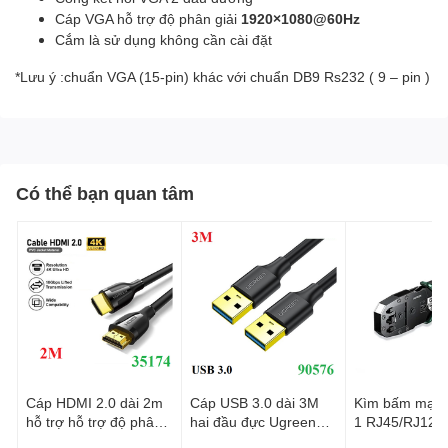
Cáp VGA hỗ trợ độ phân giải
1920×1080@60Hz
Cắm là sử dụng không cần cài đặt
*Lưu ý :chuẩn VGA (15-pin) khác với chuẩn
DB9 Rs232
( 9 – pin )
Có thể bạn quan tâm
Cáp HDMI 2.0 dài 2m
Cáp USB 3.0 dài 3M
Kìm bấm mạng
hỗ trợ hỗ trợ độ phân
hai đầu đực Ugreen
1 RJ45/RJ12/
giải 4K@60Hz Ugreen
90576 cao cấp
Cat5, Cat5e, C