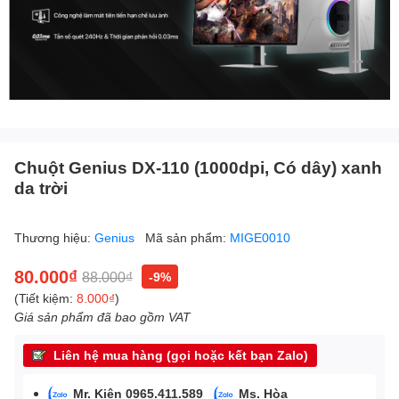
Chuột Genius DX-110 (1000dpi, Có dây) xanh
da trời
Thương hiệu:
Genius
Mã sản phẩm:
MIGE0010
80.000₫
88.000₫
-9%
(Tiết kiệm:
8.000₫
)
Giá sản phẩm đã bao gồm VAT
Liên hệ mua hàng (gọi hoặc kết bạn Zalo)
Mr. Kiên 0965.411.589
Ms. Hòa