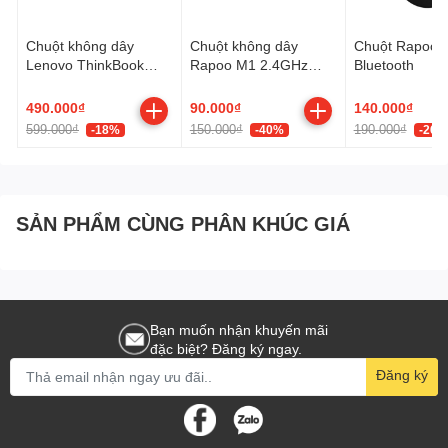
Chuột không dây
Chuột không dây
Chuột Rapoo 
Lenovo ThinkBook
Rapoo M1 2.4GHz
Bluetooth
Silent 4Y50X88824
1600 dpi (Silent)
(Grey/ Bluetooth)
490.000₫
90.000₫
140.000₫
599.000₫
150.000₫
190.000₫
-18%
-40%
-26%
SẢN PHẨM CÙNG PHÂN KHÚC GIÁ
Bạn muốn nhận khuyến mãi
đặc biệt? Đăng ký ngay.
Đăng ký