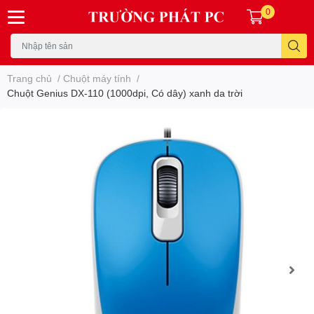
0
Trang chủ
/
Chuột máy tính
/
Chuột Genius DX-110 (1000dpi, Có dây) xanh da trời