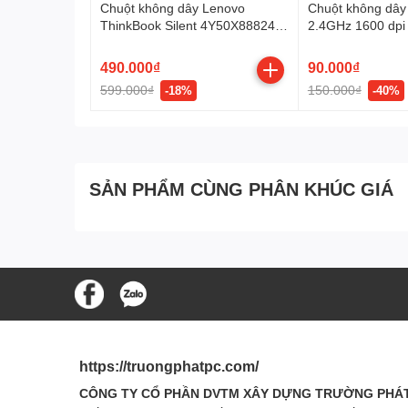
Chuột không dây Lenovo
Chuột không dâ
ThinkBook Silent 4Y50X88824
2.4GHz 1600 dpi 
(Grey/ Bluetooth)
490.000₫
90.000₫
599.000₫
150.000₫
-18%
-40%
SẢN PHẨM CÙNG PHÂN KHÚC GIÁ
CÔNG NGHỆ CHUỘT QUANG TIÊN T
Sản phẩm được trang bị công nghệ chuột quang tiên tiế
đảm bảo hiệu quả cho công việc, học tập cũng như giải 
https://truongphatpc.com/
CÔNG TY CỔ PHẦN DVTM XÂY DỰNG TRƯỜNG PHÁ