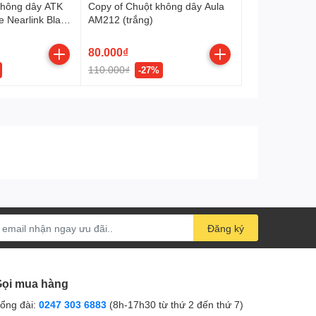
không dây ATK
Copy of Chuột không dây Aula
e Nearlink Black
AM212 (trắng)
ess/ Pin sạc)
80.000₫
110.000₫
-27%
 thể di chuyển nhanh và mượt mà trên nhiều bền mặt,
Đăng ký
ọi mua hàng
ổng đài:
0247 303 6883
(8h-17h30 từ thứ 2 đến thứ 7)