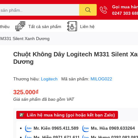
Gọi mua hà
0247 303 68
 thiệu
Tất cả sản phẩm
Liên hệ
 M331 Silent Xanh Dương
Chuột Không Dây Logitech M331 Silent X
Dương
Thương hiệu:
Logitech
Mã sản phẩm:
MILOG022
325.000₫
Giá sản phẩm đã bao gồm VAT
Liên hệ mua hàng (gọi hoặc kết bạn Zalo)
Mr. Kiên 0965.411.589
Ms. Hòa 0969.633264
Ms. Hiền 0971.671.611
Mr. Hưng 0392.083.08