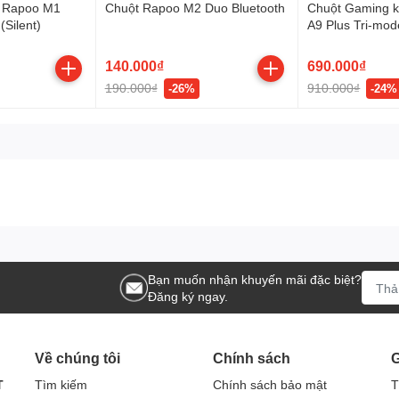
y Rapoo M1
Chuột Rapoo M2 Duo Bluetooth
Chuột Gaming 
(Silent)
A9 Plus Tri-mod
(Bluetooth/Wirel
140.000₫
690.000₫
190.000₫
910.000₫
-26%
-24%
IẾN
n cho độ phân giải lên đến 1000dpi. Độ phân giải cao giúp , chuột có
trí.
Bạn muốn nhận khuyến mãi đặc biệt?
Đăng ký ngay.
Về chúng tôi
Chính sách
G
T
Tìm kiếm
Chính sách bảo mật
T