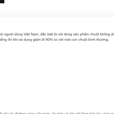
với người dùng Việt Nam, đặc biệt là với dòng sản phẩm chuột không d
tiếng ổn khi sử dụng giảm đi 90% so với một con chuột bình thường.
kế với các đường cong uốn lượn, bo tròn và ôm sát lòng bàn tay, giúp 