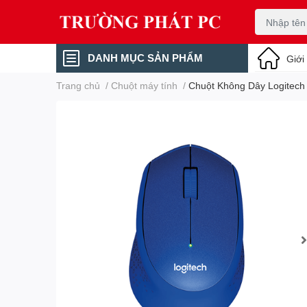
DANH MỤC SẢN PHẨM
Giới
Trang chủ
/
Chuột máy tính
/
Chuột Không Dây Logitech