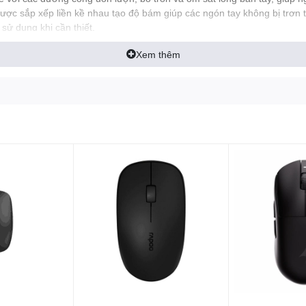
được sắp xếp liền kề nhau tạo độ bám giúp các ngón tay không bị trơn 
ử dụng khi cần thiết.
Xem thêm