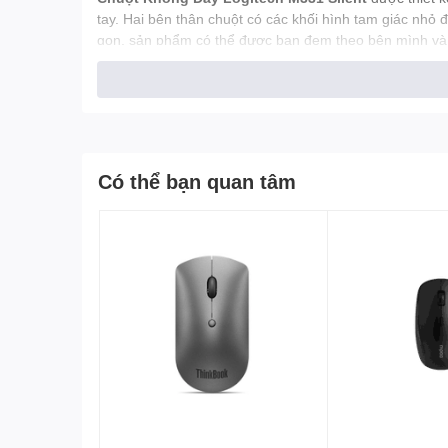
tay. Hai bên thân chuột có các khối hình tam giác nhỏ 
gọn, sản phẩm có thể được bạn đem theo bên mình và s
Có thể bạn quan tâm