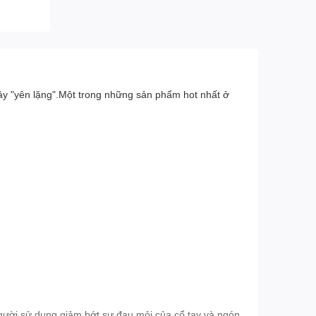
ây "yên lặng".Một trong những sản phẩm hot nhất ở
người sử dụng giảm bớt sự đau mỏi của cổ tay và ngón