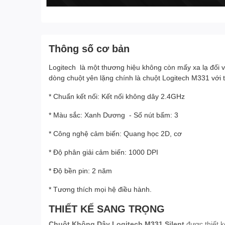
Thông số cơ bản
Logitech là một thương hiệu không còn mấy xa lạ đối 
dòng chuột yên lặng chính là chuột Logitech M331 với 
* Chuẩn kết nối: Kết nối không dây 2.4GHz
* Màu sắc: Xanh Dương - Số nút bấm: 3
* Công nghệ cảm biến: Quang học 2D, cơ
* Độ phân giải cảm biến: 1000 DPI
* Độ bền pin: 2 năm
* Tương thích mọi hệ điều hành.
THIẾT KẾ SANG TRỌNG
Chuột Không Dây Logitech M331 Silent
được thiết 