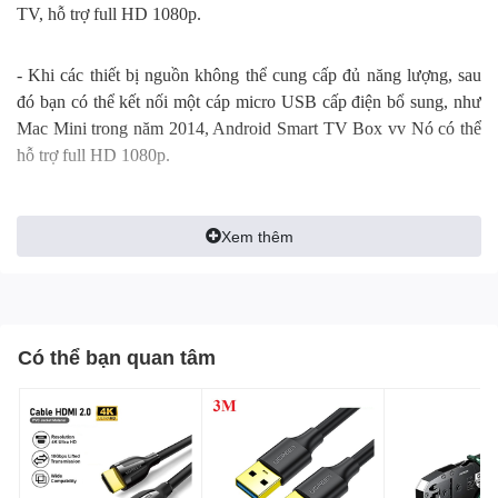
TV, hỗ trợ full HD 1080p.
- Khi các thiết bị nguồn không thể cung cấp đủ năng lượng, sau
đó bạn có thể kết nối một cáp micro USB cấp điện bổ sung, như
Mac Mini trong năm 2014, Android Smart TV Box vv Nó có thể
hỗ trợ full HD 1080p.
Thương hiệu:
Ugreen
Xem thêm
Model:
UG-40248
Thông số kỹ thuật: Cáp chuyển đổi HDMI to VGA dẹt có
Audio Ugreen UG-40248 Chính hãng
Có thể bạn quan tâm
- Đầu vào: HDMI Dương / Micro USB cấp nguồn thêm;
- Đầu ra: VGA & Audio 3.5mm Âm;
- Hỗ trợ đầu ra video VGA: 1920 * 1080 @ 60Hz (Max);
- Thiết kế vỏ nhôm thanh lịch;
- Cấp điện qua cổng Micro USB;