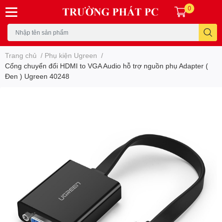
0
Trang chủ
/
Phụ kiện Ugreen
/
Cổng chuyển đổi HDMI to VGA Audio hỗ trợ nguồn phụ Adapter (
Đen ) Ugreen 40248