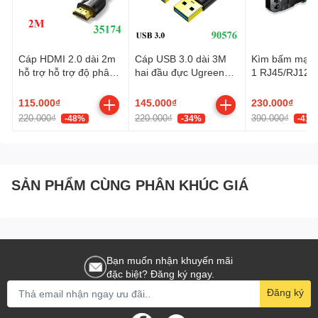
- Chiều dài cáp: 16cm.
Cáp HDMI 2.0 dài 2m
Cáp USB 3.0 dài 3M
Kìm bấm mạng
hỗ trợ hỗ trợ độ phân
hai đầu đực Ugreen
1 RJ45/RJ12/
giải 4K@60Hz Ugreen
90576 cao cấp
Cat5, Cat5e, C
35174 cao cấp
Ugreen 35971
115.000₫
145.000₫
230.000₫
220.000₫
220.000₫
390.000₫
-48%
-34%
-41%
SẢN PHẨM CÙNG PHÂN KHÚC GIÁ
Bạn muốn nhận khuyến mãi
đặc biệt? Đăng ký ngay.
Đăng ký