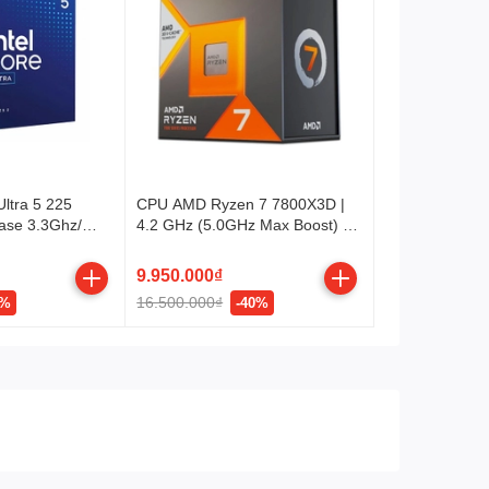
Ultra 5 225
CPU AMD Ryzen 7 7800X3D |
Base 3.3Ghz/
4.2 GHz (5.0GHz Max Boost) |
10 Cores/ 10
104MB Cache | 8 cores, 16
e 20Mb)
threads | 120W | Socket AM5
9.950.000₫
16.500.000₫
2%
-40%