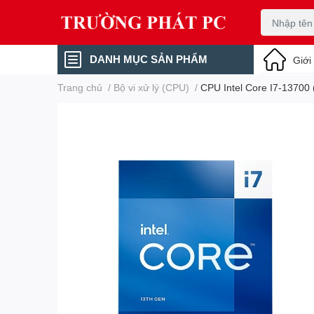
DANH MỤC SẢN PHẨM
Giới
Trang chủ
/
Bộ vi xử lý (CPU)
/
CPU Intel Core I7-13700