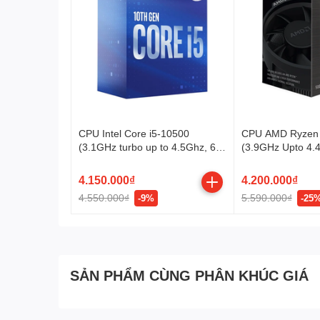
CPU Intel Core i5-10500
CPU AMD Ryzen
(3.1GHz turbo up to 4.5Ghz, 6
(3.9GHz Upto 4.
nhân 12 luồng, 12MB Cache,
6 Cores, 12 Thre
65W) - Socket Intel LGA 1200
Socket AM4)
4.150.000₫
4.200.000₫
4.550.000₫
5.590.000₫
-9%
-25
SẢN PHẨM CÙNG PHÂN KHÚC GIÁ