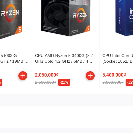
 5 5600G
CPU AMD Ryzen 5 3400G (3.7
CPU Intel Core 
4GHz / 19MB /
GHz Upto 4.2 GHz / 6MB / 4
(Socket 1851/ 
ads / 65W /
Cores, 8 Threads / Radeon
Turbo 4.9GHz/ 
Vega 11 / 65W / Socket AM4)
Threads/ Cach
2.050.000₫
5.400.000₫
2.590.000₫
7.900.000₫
%
-21%
-3