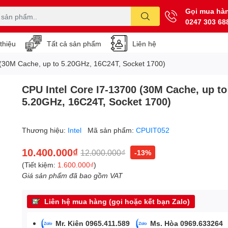
Gọi mua hà
0247 303 68
 thiệu
Tất cả sản phẩm
Liên hệ
 (30M Cache, up to 5.20GHz, 16C24T, Socket 1700)
CPU Intel Core I7-13700 (30M Cache, up to
5.20GHz, 16C24T, Socket 1700)
Thương hiệu:
Intel
Mã sản phẩm:
CPUIT052
10.400.000₫
12.000.000₫
-13%
(Tiết kiệm:
1.600.000₫
)
Giá sản phẩm đã bao gồm VAT
Liên hệ mua hàng (gọi hoặc kết bạn Zalo)
Mr. Kiên 0965.411.589
Ms. Hòa 0969.633264