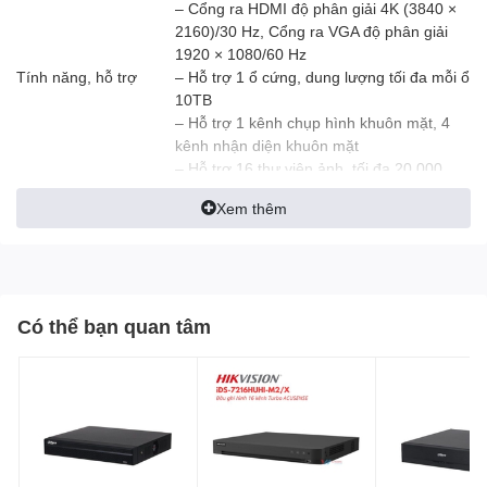
– Cổng ra HDMI độ phân giải 4K (3840 ×
2160)/30 Hz, Cổng ra VGA độ phân giải
1920 × 1080/60 Hz
Tính năng, hỗ trợ
– Hỗ trợ 1 ổ cứng, dung lượng tối đa mỗi ổ
10TB
– Hỗ trợ 1 kênh chụp hình khuôn mặt, 4
kênh nhận diện khuôn mặt
– Hỗ trợ 16 thư viện ảnh, tối đa 20,000
ảnh khuôn mặt
Xem thêm
– Hỗ trợ 8 kênh phân biệt chuyển động
người/phương tiện
Nguồn cấp
DC 12V
Kích thước
320 mm × 240 mm × 48 mm
Trọng lượng
<1kg
Có thể bạn quan tâm