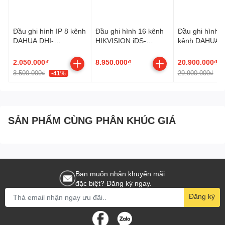
Đầu ghi hình IP 8 kênh
Đầu ghi hình 16 kênh
Đầu ghi hình I
DAHUA DHI-
HIKVISION iDS-
kênh DAHUA D
NVR4108HS-4KS3
7216HUHI-M2/XT
NVR5864-EI2
2.050.000₫
8.950.000₫
20.900.000₫
3.500.000₫
29.900.000₫
-41%
-
SẢN PHẨM CÙNG PHÂN KHÚC GIÁ
Bạn muốn nhận khuyến mãi
đặc biệt? Đăng ký ngay.
Đăng ký