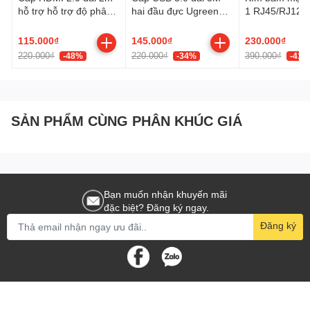
hỗ trợ hỗ trợ độ phân
hai đầu đực Ugreen
1 RJ45/RJ12/
giải 4K@60Hz Ugreen
90576 cao cấp
Cat5, Cat5e, C
35174 cao cấp
Ugreen 35971
115.000₫
145.000₫
230.000₫
220.000₫
220.000₫
390.000₫
-48%
-34%
-41%
SẢN PHẨM CÙNG PHÂN KHÚC GIÁ
Bạn muốn nhận khuyến mãi
đặc biệt? Đăng ký ngay.
Đăng ký