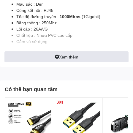
Màu sắc : Đen
Cổng kết nối : RJ45
Tốc độ đường truyền :
1000Mbps
(1Gigabit)
Băng thông : 250Mhz
Lõi cáp : 26AWG
Chất liệu : Nhựa PVC cao cấp
Cắm và sử dụng
Xem thêm
Có thể bạn quan tâm