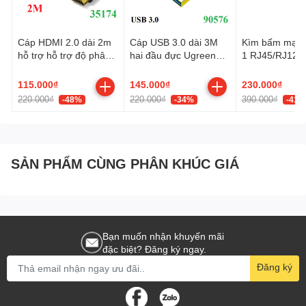
Cáp HDMI 2.0 dài 2m
Cáp USB 3.0 dài 3M
Kìm bấm mạng
hỗ trợ hỗ trợ độ phân
hai đầu đực Ugreen
1 RJ45/RJ12/
giải 4K@60Hz Ugreen
90576 cao cấp
Cat5, Cat5e, C
35174 cao cấp
Ugreen 35971
115.000₫
145.000₫
230.000₫
220.000₫
220.000₫
390.000₫
-48%
-34%
-41%
SẢN PHẨM CÙNG PHÂN KHÚC GIÁ
Bạn muốn nhận khuyến mãi
đặc biệt? Đăng ký ngay.
Đăng ký