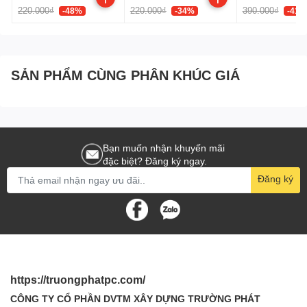
220.000₫
220.000₫
390.000₫
-48%
-34%
-41%
SẢN PHẨM CÙNG PHÂN KHÚC GIÁ
Bạn muốn nhận khuyến mãi
đặc biệt? Đăng ký ngay.
Đăng ký
https://truongphatpc.com/
CÔNG TY CỔ PHẦN DVTM XÂY DỰNG TRƯỜNG PHÁT