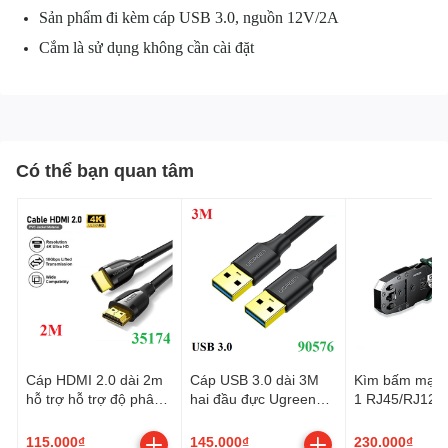
Sản phẩm đi kèm cáp USB 3.0, nguồn 12V/2A
Cắm là sử dụng không cần cài đặt
Có thể bạn quan tâm
Cáp HDMI 2.0 dài 2m
Cáp USB 3.0 dài 3M
Kìm bấm mạng
hỗ trợ hỗ trợ độ phân
hai đầu đực Ugreen
1 RJ45/RJ12/
giải 4K@60Hz Ugreen
90576 cao cấp
Cat5, Cat5e, C
35174 cao cấp
Ugreen 35971
115.000₫
145.000₫
230.000₫