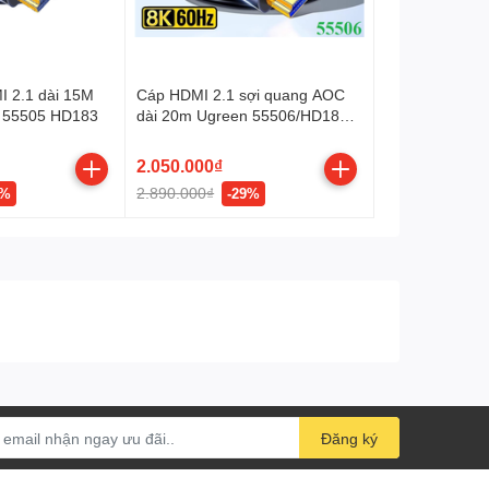
 2.1 dài 15M
Cáp HDMI 2.1 sợi quang AOC
 55505 HD183
dài 20m Ugreen 55506/HD183
hỗ trợ 8K@60Hz cao cấp
2.050.000₫
2.890.000₫
1%
-29%
Đăng ký