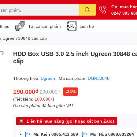
Gọi mua hà
0247 303 68
 thiệu
Tất cả sản phẩm
Liên hệ
h Ugreen 30848 cao cấp
HDD Box USB 3.0 2.5 inch Ugreen 30848 c
cấp
Thương hiệu:
Ugreen
Mã sản phẩm:
UGR30848
190.000₫
290.000₫
-34%
(Tiết kiệm:
100.000₫
)
Giá sản phẩm đã bao gồm VAT
Liên hệ mua hàng (gọi hoặc kết bạn Zalo)
Mr. Kiên 0965.411.589
Ms. Hòa 0969.633264