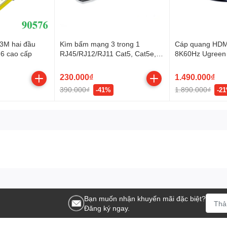
 3M hai đầu
Kìm bấm mạng 3 trong 1
Cáp quang HDMI
6 cao cấp
RJ45/RJ12/RJ11 Cat5, Cat5e,
8K60Hz Ugreen
Cat6 Ugreen 35971
230.000₫
1.490.000₫
390.000₫
1.890.000₫
-41%
-2
Bạn muốn nhận khuyến mãi đặc biệt?
Đăng ký ngay.