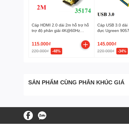
Cáp HDMI 2.0 dài 2m hỗ trợ hỗ
Cáp USB 3.0 dài
trợ độ phân giải 4K@60Hz
đực Ugreen 9057
Ugreen 35174 cao cấp
115.000₫
145.000₫
220.000₫
220.000₫
-48%
-34%
SẢN PHẨM CÙNG PHÂN KHÚC GIÁ