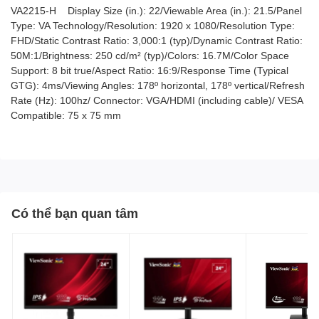
VA2215-H Display Size (in.): 22/Viewable Area (in.): 21.5/Panel
Type: VA Technology/Resolution: 1920 x 1080/Resolution Type:
FHD/Static Contrast Ratio: 3,000:1 (typ)/Dynamic Contrast Ratio:
50M:1/Brightness: 250 cd/m² (typ)/Colors: 16.7M/Color Space
Support: 8 bit true/Aspect Ratio: 16:9/Response Time (Typical
GTG): 4ms/Viewing Angles: 178º horizontal, 178º vertical/Refresh
Rate (Hz): 100hz/ Connector: VGA/HDMI (including cable)/ VESA
Compatible: 75 x 75 mm
Có thể bạn quan tâm