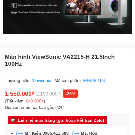
Màn hình ViewSonic VA2215-H 21.5Inch
100Hz
Thương hiệu:
Viewsonic
Mã sản phẩm:
MHVS0106
1.550.000₫
2.190.000₫
-29%
(Tiết kiệm:
640.000₫
)
Giá sản phẩm đã bao gồm VAT
Liên hệ mua hàng (gọi hoặc kết bạn Zalo)
Mr. Kiên 0965.411.589
Ms. Hòa