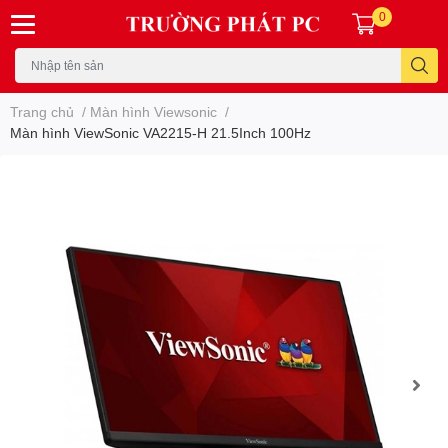
0
Trang chủ
/
Màn hình Viewsonic
/
Màn hình ViewSonic VA2215-H 21.5Inch 100Hz