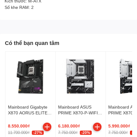
Kích thước: M-ATX
Số khe RAM: 2
Có thể bạn quan tâm
Mainboard Gigabyte
Mainboard ASUS
Mainboard AS
X870 AORUS ELITE
PRIME X870-P-WIFI-
PRIME X870-
WIFI7
CSM
8.550.000₫
6.180.000₫
5.990.000₫
11.700.000₫
7.750.000₫
7.750.000₫
-27%
-20%
-2