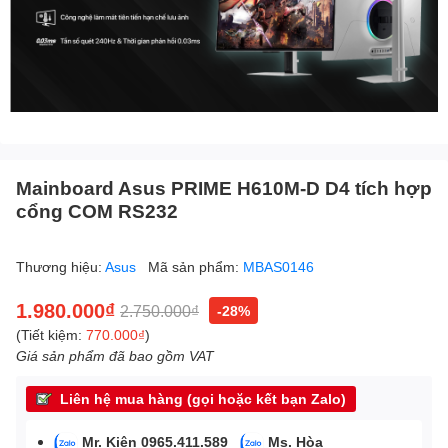
Mainboard Asus PRIME H610M-D D4 tích hợp
cổng COM RS232
Thương hiệu:
Asus
Mã sản phẩm:
MBAS0146
1.980.000₫
2.750.000₫
-28%
(Tiết kiệm:
770.000₫
)
Giá sản phẩm đã bao gồm VAT
Liên hệ mua hàng (gọi hoặc kết bạn Zalo)
Mr. Kiên 0965.411.589
Ms. Hòa