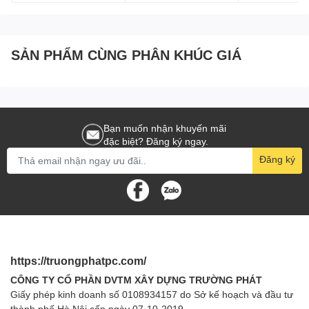
SẢN PHẨM CÙNG PHÂN KHÚC GIÁ
Bạn muốn nhận khuyến mãi
đặc biệt? Đăng ký ngay.
Đăng ký
https://truongphatpc.com/
CÔNG TY CỔ PHẦN DVTM XÂY DỰNG TRƯỜNG PHÁT
Giấy phép kinh doanh số 0108934157 do Sở kế hoạch và đầu tư
thành phố Hà Nội cấp ngày 07-10-2019