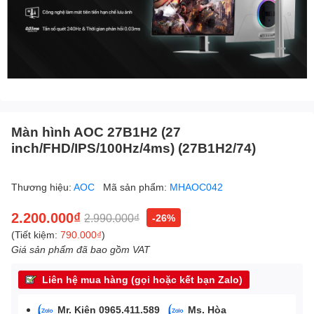
Màn hình AOC 27B1H2 (27
inch/FHD/IPS/100Hz/4ms) (27B1H2/74)
Thương hiệu:
AOC
Mã sản phẩm:
MHAOC042
2.200.000₫
2.990.000₫
-26%
(Tiết kiệm:
790.000₫
)
Giá sản phẩm đã bao gồm VAT
Liên hệ mua hàng (gọi hoặc kết bạn Zalo)
Mr. Kiên 0965.411.589
Ms. Hòa