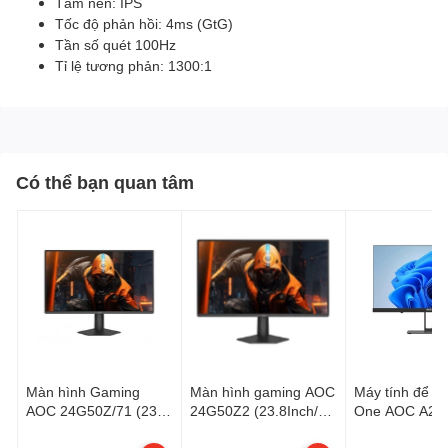
Tấm nền: IPS
Tốc độ phản hồi: 4ms (GtG)
Tần số quét 100Hz
Tỉ lệ tương phản: 1300:1
Có thể bạn quan tâm
Màn hình Gaming
Màn hình gaming AOC
Máy tính để bàn
AOC 24G50Z/71 (23.8
24G50Z2 (23.8Inch/
One AOC A24
inch - FHD - Fast IPS -
Full HD/ 0,3ms/
2FN2N8F/74 