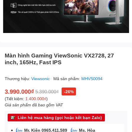
Màn hình Gaming ViewSonic VX2728, 27
inch, 165Hz, Fast IPS
Thương hiệu:
Viewsonic
Mã sản phẩm:
MHVS0094
3.990.000₫
5.390.000₫
-26%
(Tiết kiệm:
1.400.000₫
)
Giá sản phẩm đã bao gồm VAT
Liên hệ mua hàng (gọi hoặc kết bạn Zalo)
Mr. Kiên 0965.411.589
Ms. Hòa