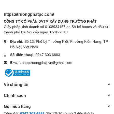
https://truongphatpc.com/
CÔNG TY CỔ PHẦN DVTM XÂY DỰNG TRƯỜNG PHÁT
Giấy phép kinh doanh số 0108934157 do Sở kế hoạch và đầu tư
thành phố Hà Nội cấp ngày 07-10-2019
Địa chỉ:
Số 13, Phố Lý Thường Kiệt, Phường Kiến Hưng, TP.
Hà Nội, Việt Nam
Số điện thoại:
0247 303 6883
Email:
shoptruongphat.vn@gmail.com
Về chúng tôi
Chính sách
Gọi mua hàng
Tổng đài:
0247 303 6883
(8h-17h30 từ thứ 2 đến thứ 7)