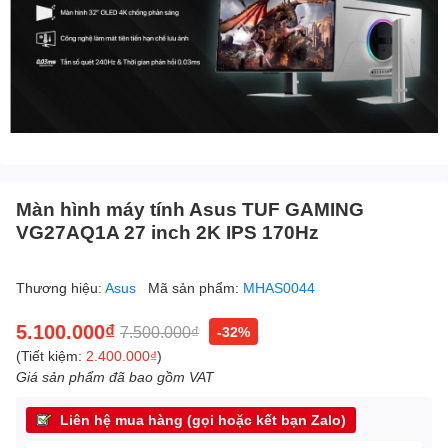
Màn hình máy tính Asus TUF GAMING
VG27AQ1A 27 inch 2K IPS 170Hz
Thương hiệu:
Asus
Mã sản phẩm:
MHAS0044
5.100.000₫
7.500.000₫
-32%
(Tiết kiệm:
2.400.000₫
)
Giá sản phẩm đã bao gồm VAT
Liên hệ mua hàng (gọi hoặc kết bạn Zalo)