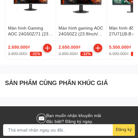
Màn hình Gaming
Màn hình gaming AOC
Màn hình đồ 
AOC 24G50Z/71 (23.8
24G50Z2 (23.8Inch/
27U711B-B (27
inch - FHD - Fast IPS -
Full HD/ 0,3ms/
4K (3840 x 216
260Hz - 0.3ms)
260Hz/ 300cd/m2/
5ms/ 300cd/m2
2.690.000₫
2.650.000₫
5.500.000₫
IPS)
3.890.000₫
3.890.000₫
6.990.000₫
-31%
-32%
-2
SẢN PHẨM CÙNG PHÂN KHÚC GIÁ
Bạn muốn nhận khuyến mãi
đặc biệt? Đăng ký ngay.
Đăng ký