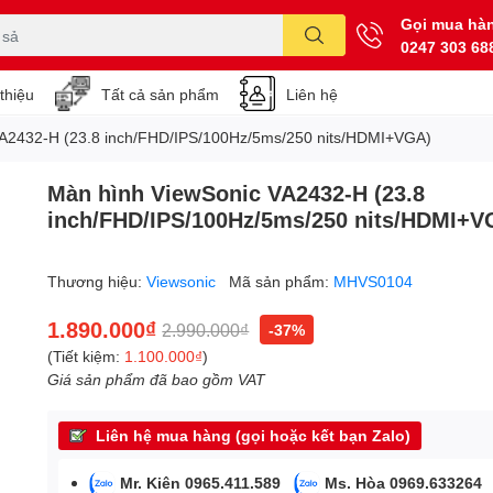
Gọi mua hà
0247 303 68
 thiệu
Tất cả sản phẩm
Liên hệ
A2432-H (23.8 inch/FHD/IPS/100Hz/5ms/250 nits/HDMI+VGA)
Màn hình ViewSonic VA2432-H (23.8
inch/FHD/IPS/100Hz/5ms/250 nits/HDMI+V
Thương hiệu:
Viewsonic
Mã sản phẩm:
MHVS0104
1.890.000₫
2.990.000₫
-37%
(Tiết kiệm:
1.100.000₫
)
Giá sản phẩm đã bao gồm VAT
Liên hệ mua hàng (gọi hoặc kết bạn Zalo)
Mr. Kiên 0965.411.589
Ms. Hòa 0969.633264