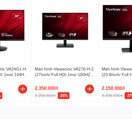
nic VA24G1-H
Màn hình Viewsonic VA270-H-2
Màn hình View
HD/ 1ms/ 144Hz/
(27Inch/ Full HD/ 1ms/ 100HZ/
(23.8Inch/ Full
300cd/m2/ IPS)
250cd/m2/ IPS)
2.350.000₫
2.150.000₫
3.250.000₫
3.390.000₫
%
-28%
-3