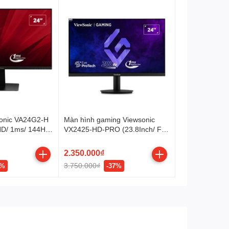
sonic VA24G2-H
Màn hình gaming Viewsonic
 HD/ 1ms/ 144Hz/
VX2425-HD-PRO (23.8Inch/ Full
HD/ 1ms/ 200Hz/ 300cd/m2/ VA)
2.350.000₫
3.750.000₫
7%
-37%