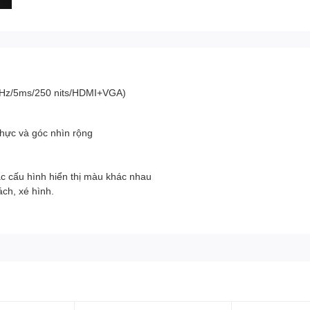
0Hz/5ms/250 nits/HDMI+VGA)
hực và góc nhìn rộng
 cấu hình hiển thị màu khác nhau
ách, xé hình.