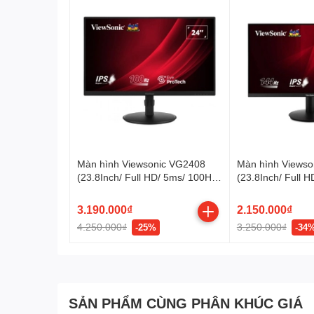
Màn hình Viewsonic VG2408
Màn hình Viewso
(23.8Inch/ Full HD/ 5ms/ 100HZ/
(23.8Inch/ Full 
250cd/m2/ LED/ Tích hợp Loa)
400cd/m2/ IPS)
3.190.000₫
2.150.000₫
4.250.000₫
3.250.000₫
-25%
-34
SẢN PHẨM CÙNG PHÂN KHÚC GIÁ