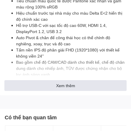
Tiêu chuẩn màu quốc tế được Pantone xác nhận và gam
màu rộng 100% sRGB
Hiệu chuẩn trước tại nhà máy cho màu Delta E<2 hiển thị
độ chính xác cao
Hỗ trợ USB-C với sạc tốc độ cao 60W, HDMI 1.4,
DisplayPort 1.2, USB 3.2
Auto Pivot & chân đế công thái học có thể chỉnh độ
nghiêng, xoay, trục và độ cao
Tấm nền IPS độ phân giải FHD (1920*1080) với thiết kế
không viền 24''
Bao gồm chế độ CAM/CAD dành cho thiết kế, chế độ chân
dung dành cho nhiếp ảnh, TÜV được chứng nhận cho bộ
lọc ánh sáng xanh
Đánh giá Màn hình
Xem thêm
Viewsonic VP2456 (23.8
inch/FHD/IPS/60Hz/5ms/250
Có thể bạn quan tâm
nits/HDMI+DP)