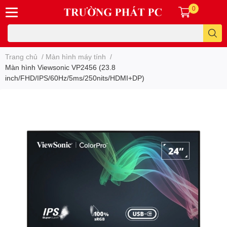
0
Trang chủ
/
Màn hình máy tính
/
Màn hình Viewsonic VP2456 (23.8
inch/FHD/IPS/60Hz/5ms/250nits/HDMI+DP)