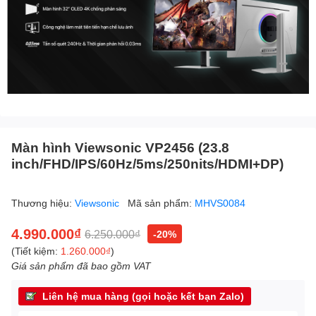
Màn hình Viewsonic VP2456 (23.8
inch/FHD/IPS/60Hz/5ms/250nits/HDMI+DP)
Thương hiệu:
Viewsonic
Mã sản phẩm:
MHVS0084
4.990.000₫
6.250.000₫
-20%
(Tiết kiệm:
1.260.000₫
)
Giá sản phẩm đã bao gồm VAT
Liên hệ mua hàng (gọi hoặc kết bạn Zalo)