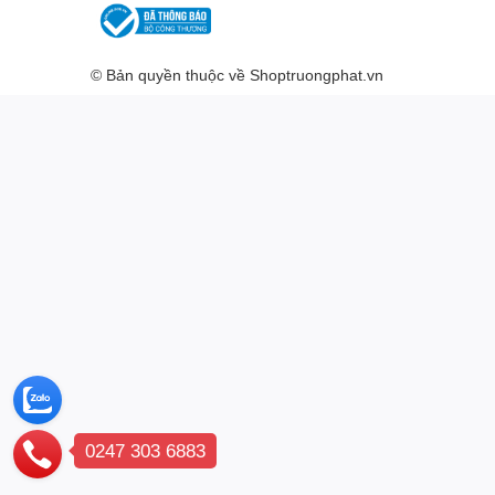
© Bản quyền thuộc về
Shoptruongphat.vn
0247 303 6883