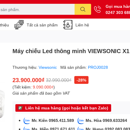
Gọi mua hà
0247 303 68
 thiệu
Tất cả sản phẩm
Liên hệ
Máy chiếu Led thông minh VIEWSONIC X1
Thương hiệu:
Viewsonic
Mã sản phẩm:
PROJ0028
23.900.000₫
32.990.000₫
-28%
(Tiết kiệm:
9.090.000₫
)
Giá sản phẩm đã bao gồm VAT
Liên hệ mua hàng (gọi hoặc kết bạn Zalo)
Mr. Kiên 0965.411.589
Ms. Hòa 0969.633264
Ms. Hiền 0971.671.611
Mr. Hưng 0392.083.08