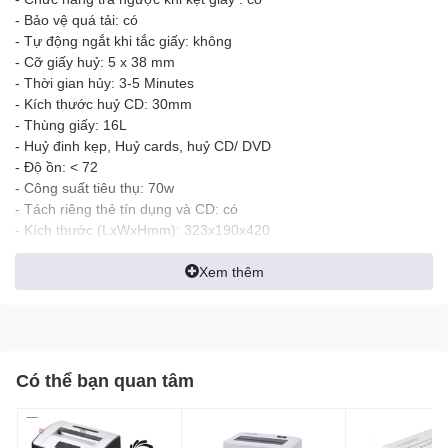
- Bảo vệ quá tải: có
- Tự động ngắt khi tắc giấy: không
- Cỡ giấy huỷ: 5 x 38 mm
- Thời gian hủy: 3-5 Minutes
- Kích thước huỷ CD: 30mm
- Thùng giấy: 16L
- Huỷ đinh kẹp, Huỷ cards, huỷ CD/ DVD
- Độ ồn: < 72
- Công suất tiêu thụ: 70w
- Tách riêng thẻ tín dụng và CD: có
- Kích thước (LxWxHmm): 323x190x420
Trọng lượng : 3,5 kg
Công nghệ Mỹ, chính hãng
Xem thêm
đặc biệt là có tay nắm ở bên trên, dễ dàng xách và di chuyển.
Có thể bạn quan tâm