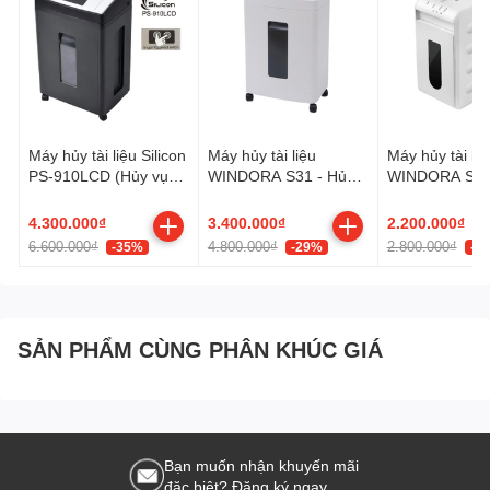
Máy hủy tài liệu Silicon
Máy hủy tài liệu
Máy hủy tài liệ
PS-910LCD (Hủy vụn/
WINDORA S31 - Hủy
WINDORA S15
10 Tờ/lần/ A4/A5)
vụn
Hủy vụn
4.300.000₫
3.400.000₫
2.200.000₫
6.600.000₫
4.800.000₫
2.800.000₫
-35%
-29%
-2
SẢN PHẨM CÙNG PHÂN KHÚC GIÁ
Bạn muốn nhận khuyến mãi
đặc biệt? Đăng ký ngay.