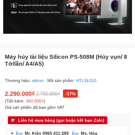
Máy hủy tài liệu Silicon PS-508M (Hủy vụn/ 8
Tờ/lần/ A4/A5)
Thương hiệu:
silicon
Mã sản phẩm:
HTLSL010
2.290.000₫
2.750.000₫
-17%
(Tiết kiệm:
460.000₫
)
Giá sản phẩm đã bao gồm VAT
Liên hệ mua hàng (gọi hoặc kết bạn Zalo)
Mr. Kiên 0965.411.589
Ms. Hòa