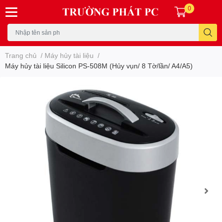
0
Trang chủ
/
Máy hủy tài liệu
/
Máy hủy tài liệu Silicon PS-508M (Hủy vụn/ 8 Tờ/lần/ A4/A5)