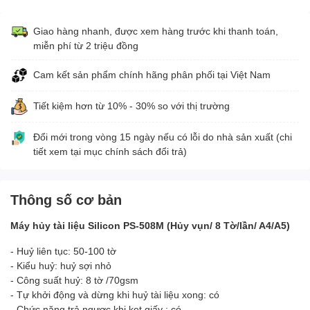
Giao hàng nhanh, được xem hàng trước khi thanh toán,
miễn phí từ 2 triệu đồng
Cam kết sản phẩm chính hãng phân phối tại Việt Nam
Tiết kiệm hơn từ 10% - 30% so với thị trường
Đổi mới trong vòng 15 ngày nếu có lỗi do nhà sản xuất (chi
tiết xem tại mục chính sách đổi trả)
Thông số cơ bản
Máy hủy tài liệu Silicon PS-508M (Hủy vụn/ 8 Tờ/lần/ A4/A5)
- Huỷ liên tục: 50-100 tờ
- Kiểu huỷ: huỷ sợi nhỏ
- Công suất huỷ: 8 tờ /70gsm
- Tự khởi động và dừng khi huỷ tài liệu xong: có
- Chức năng trả ngược khi kẹt giấy : có