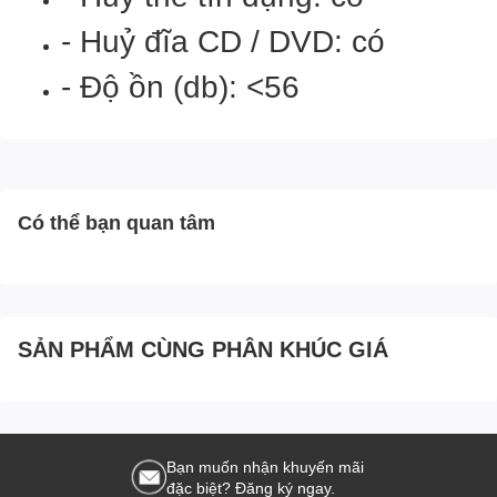
- Huỷ đĩa CD / DVD: có
- Độ ồn (db): <56
Có thể bạn quan tâm
SẢN PHẨM CÙNG PHÂN KHÚC GIÁ
Bạn muốn nhận khuyến mãi
đặc biệt? Đăng ký ngay.