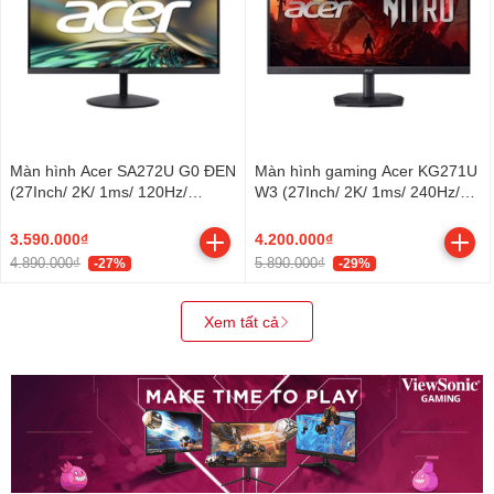
Màn hình Acer SA272U G0 ĐEN
Màn hình gaming Acer KG271U
(27Inch/ 2K/ 1ms/ 120Hz/
W3 (27Inch/ 2K/ 1ms/ 240Hz/
250cd/m2/ IPS)
250cd/m2/ IPS)
3.590.000₫
4.200.000₫
4.890.000₫
5.890.000₫
-27%
-29%
Xem tất cả