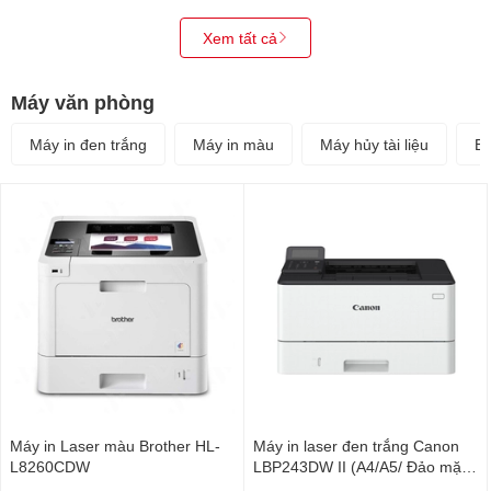
Xem tất cả
Máy văn phòng
Máy in đen trắng
Máy in màu
Máy hủy tài liệu
Bộ
Máy in Laser màu Brother HL-
Máy in laser đen trắng Canon
L8260CDW
LBP243DW II (A4/A5/ Đảo mặt/
USB/ LAN/ WIFI)