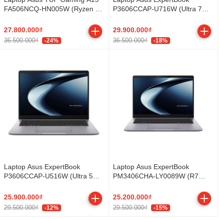
FA506NCQ-HN005W (Ryzen 7
P3606CCAP-U716W (Ultra 7
170 | 16GB | 512GB | RTX™
255H/ 16GB/ 512GB SSD/ 16
3050 4GB | 15.6inch FHD
inch WUXGA/ Win11/ Grey)
27.800.000₫
29.900.000₫
144Hz | Win 11 | Đen)
36.500.000₫
36.500.000₫
-24%
-18%
Laptop Asus ExpertBook
Laptop Asus ExpertBook
P3606CCAP-U516W (Ultra 5
PM3406CHA-LY0089W (R7
225H/ 16GB/ 512GB SSD/ 16
8840HS/ 16GB/ 512GB SSD/ 14
inch WUXGA/ Win11/ Grey)
inch WUXGA/ Win11/ Grey/ Vỏ
25.900.000₫
25.200.000₫
nhôm)
29.500.000₫
29.500.000₫
-12%
-15%