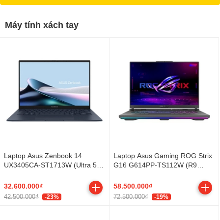
Máy tính xách tay
Laptop Asus Zenbook 14
Laptop Asus Gaming ROG Strix
UX3405CA-ST1713W (Ultra 5
G16 G614PP-TS112W (R9
225H/ 16GB/ 512GB SSD/ 14
8940HX/ 16GB/ 512GB SSD/
inch 3K/ 120Hz/ Win11/ Blue/ Vỏ
RTX 5070 8GB/ 16 inch 2.5K/
32.600.000₫
58.500.000₫
nhôm/ Túi)
300Hz/ Win11/ Gray/ Vỏ nhôm)
42.500.000₫
72.500.000₫
-23%
-19%