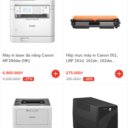
Máy in laser đa năng Canon
Hộp mực máy in Canon 051,
MF284dw (NK)
LBP 161d, 161dn, 162dw,
MF261d, 264dw, MF266dn,
267dw, 269dw
6.900.000₫
275.000₫
9.500.000₫
395.000₫
-27%
-30%