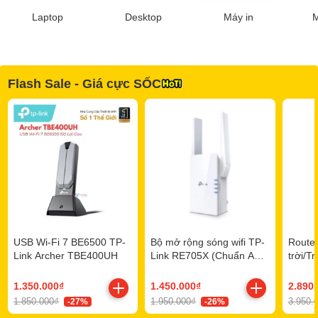
Laptop
Desktop
Máy in
M
Flash Sale - Giá cực SỐC
USB Wi-Fi 7 BE6500 TP-
Bộ mở rộng sóng wifi TP-
Router
Link Archer TBE400UH
Link RE705X (Chuẩn AX/
trời/T
AX3000Mbps/ 2 Ăng-ten
TP-Li
ngoài/ Wifi Mesh)
Outdo
1.350.000₫
1.450.000₫
2.890
1.850.000₫
1.950.000₫
3.950.
-27%
-26%