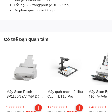
Tốc độ: 25 trang/phút (ADF, 300dpi)
Độ phân giải: 600x600 dpi
Có thể bạn quan tâm
Máy Scan Ricoh
Máy quét sách, tài liệu
Máy Scan Eps
SP1130N (A4/A5/ Đảo
Czur - ET18 Pro
410 (A4/A5/ Đả
mặt/ ADF/ USB/ LAN)
ADF/ USB)
9.600.000₫
17.900.000₫
7.400.000₫