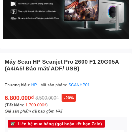
Máy Scan HP Scanjet Pro 2600 F1 20G05A
(A4/A5/ Đảo mặt/ ADF/ USB)
Thương hiệu:
HP
Mã sản phẩm:
SCANHP01
6.800.000₫
8.500.000₫
-20%
(Tiết kiệm:
1.700.000₫
)
Giá sản phẩm đã bao gồm VAT
Liên hệ mua hàng (gọi hoặc kết bạn Zalo)