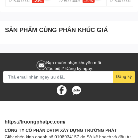
12.500.000₫
22.500.000₫
12.500.000₫
-23%
-20%
-
SẢN PHẨM CÙNG PHÂN KHÚC GIÁ
Bạn muốn nhận khuyến mãi
đặc biệt? Đăng ký ngay.
Đăng ký
https://truongphatpc.com/
CÔNG TY CỔ PHẦN DVTM XÂY DỰNG TRƯỜNG PHÁT
Giấy phép kinh doanh số 0108934157 do Sở kế hoạch và đầu tư