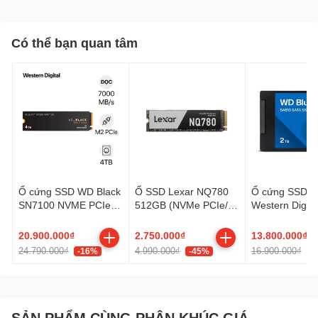
Có thể bạn quan tâm
Ổ cứng SSD WD Black
Ổ SSD Lexar NQ780
Ổ cứng SSD gắ
SN7100 NVME PCIe
512GB (NVMe PCIe/
Western Digita
Gen4 x4 M.2 2280
Gen4x4 M2.2280/
SA510 2.5 inc
4TB
5000MB/s/ 2500MB/s)
2TB WDS200
20.900.000₫
2.750.000₫
13.800.000₫
24.790.000₫
4.990.000₫
16.900.000₫
-16%
-45%
-
SẢN PHẨM CÙNG PHÂN KHÚC GIÁ