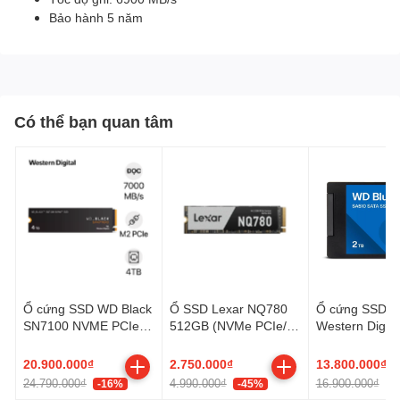
Bảo hành 5 năm
Có thể bạn quan tâm
Ổ cứng SSD WD Black
Ổ SSD Lexar NQ780
Ổ cứng SSD gắ
SN7100 NVME PCIe
512GB (NVMe PCIe/
Western Digita
Gen4 x4 M.2 2280
Gen4x4 M2.2280/
SA510 2.5 inc
4TB
5000MB/s/ 2500MB/s)
2TB WDS200
20.900.000₫
2.750.000₫
13.800.000₫
24.790.000₫
4.990.000₫
16.900.000₫
-16%
-45%
-