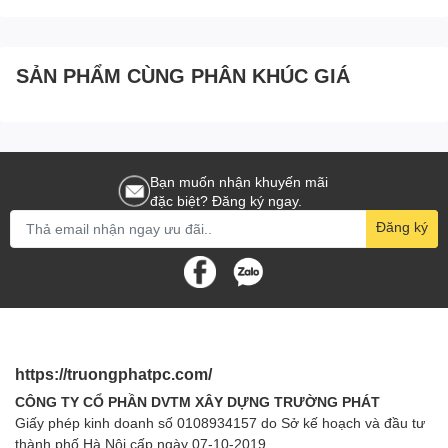
SẢN PHẨM CÙNG PHÂN KHÚC GIÁ
Bạn muốn nhận khuyến mãi
đặc biệt? Đăng ký ngay.
Đăng ký
https://truongphatpc.com/
CÔNG TY CỔ PHẦN DVTM XÂY DỰNG TRƯỜNG PHÁT
Giấy phép kinh doanh số 0108934157 do Sở kế hoạch và đầu tư
thành phố Hà Nội cấp ngày 07-10-2019