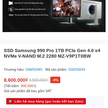
SSD Samsung 990 Pro 1TB PCIe Gen 4.0 x4
NVMe V-NAND M.2 2280 MZ-V9P1T0BW
Thương hiệu:
SAMSUNG
Mã sản phẩm:
SSDSS049
8.600.000₫
9.500.000₫
-9%
(Tiết kiệm:
900.000₫
)
Giá sản phẩm đã bao gồm VAT
Liên hệ mua hàng (gọi hoặc kết bạn Zalo)