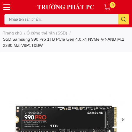
0
Trang chủ
/
Ổ cứng thể rắn (SSD)
/
SSD Samsung 990 Pro 1TB PCIe Gen 4.0 x4 NVMe V-NAND M.2
2280 MZ-V9P1T0BW